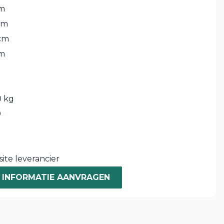
cm
cm
cm
cm
 kg
0
ite leverancier
INFORMATIE AANVRAGEN