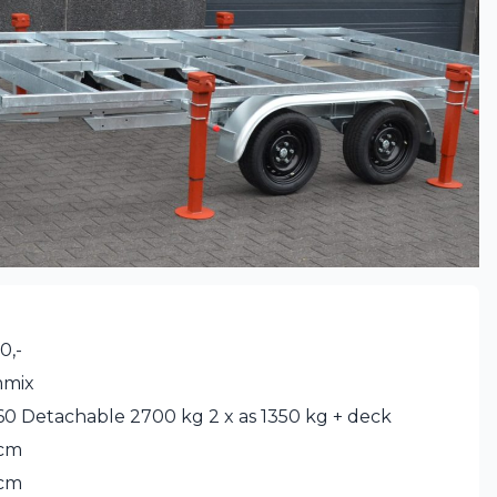
0,-
mmix
0 Detachable 2700 kg 2 x as 1350 kg + deck
 cm
 cm