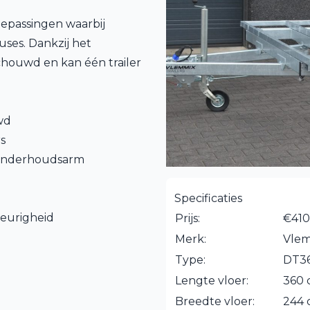
oepassingen waarbij
ouses. Dankzij het
chouwd en kan één trailer
wd
s
 onderhoudsarm
Specificaties
eurigheid
Prijs:
€410
Merk:
Vle
Type:
DT36
Lengte vloer:
360
Breedte vloer:
244