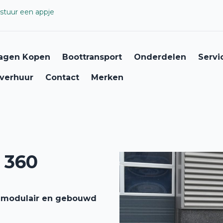
stuur een appje
agen Kopen
Boottransport
Onderdelen
Servi
verhuur
Contact
Merken
 360
l, modulair en gebouwd