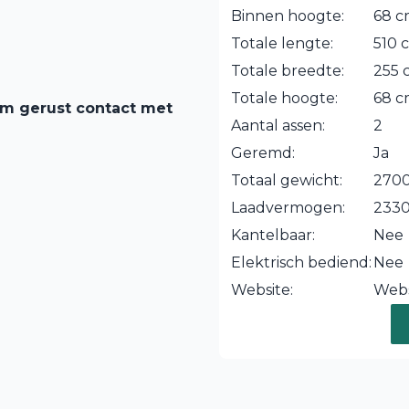
Binnen hoogte:
68 
Totale lengte:
510 
Totale breedte:
255 
Totale hoogte:
68 
em gerust contact met
Aantal assen:
2
Geremd:
Ja
Totaal gewicht:
2700
Laadvermogen:
233
Kantelbaar:
Nee
Elektrisch bediend:
Nee
Website:
Webs