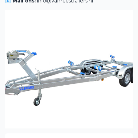
📧 Mail ons:
info@vanreestrailers.nl