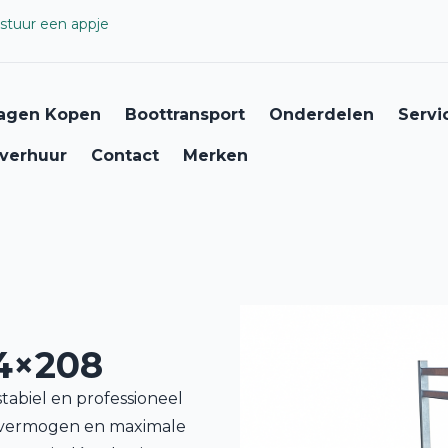
stuur een appje
agen Kopen
Boottransport
Onderdelen
Servi
verhuur
Contact
Merken
4×208
abiel en professioneel
gvermogen en maximale