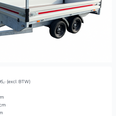
95,- (excl. BTW)
cm
 cm
cm