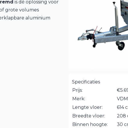
eremd
is dé oplossing voor
 of grote volumes
neerklapbare aluminium
Specificaties
Prijs:
€5.6
Merk:
VDM
Lengte vloer:
614 
Breedte vloer:
208
Binnen hoogte:
30 