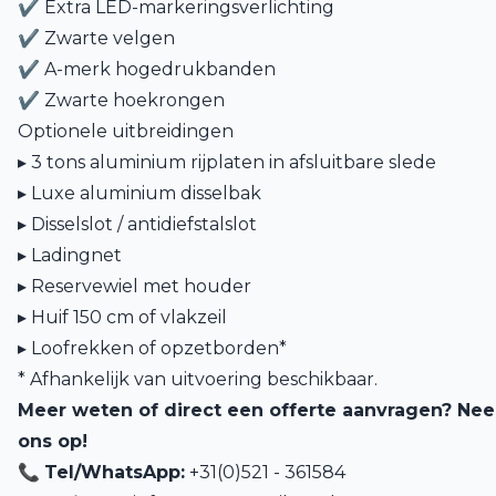
✔ Extra LED-markeringsverlichting
✔ Zwarte velgen
✔ A-merk hogedrukbanden
✔ Zwarte hoekrongen
Optionele uitbreidingen
▸ 3 tons aluminium rijplaten in afsluitbare slede
▸ Luxe aluminium disselbak
▸ Disselslot / antidiefstalslot
▸ Ladingnet
▸ Reservewiel met houder
▸
Huif 150 cm
of vlakzeil
▸ Loofrekken of opzetborden*
* Afhankelijk van uitvoering beschikbaar.
Meer weten of direct een offerte aanvragen? Ne
ons op!
📞
Tel/WhatsApp:
+31(0)521 - 361584