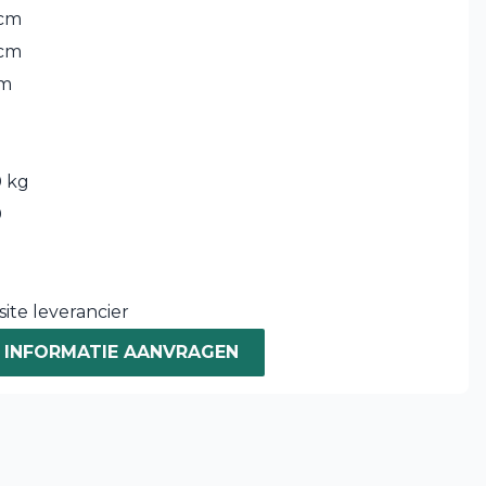
 cm
 cm
cm
 kg
0
ite leverancier
INFORMATIE AANVRAGEN