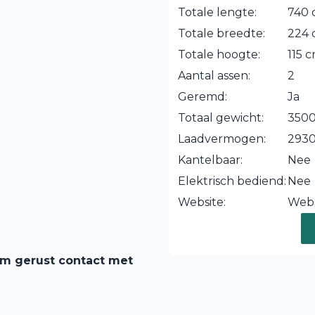
Totale lengte:
740
Totale breedte:
224
Totale hoogte:
115 
Aantal assen:
2
Geremd:
Ja
Totaal gewicht:
3500
Laadvermogen:
293
Kantelbaar:
Nee
Elektrisch bediend:
Nee
Website:
Webs
em gerust contact met