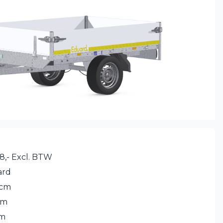
8,- Excl. BTW
ard
 cm
cm
cm