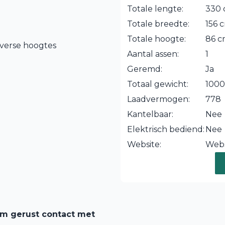
Totale lengte:
330
Totale breedte:
156 
Totale hoogte:
86 
iverse hoogtes
Aantal assen:
1
Geremd:
Ja
Totaal gewicht:
1000
Laadvermogen:
778
Kantelbaar:
Nee
Elektrisch bediend:
Nee
Website:
Webs
em gerust contact met