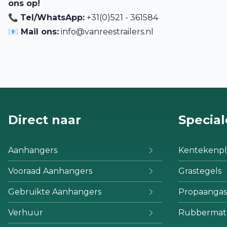
ons op!
📞
Tel/WhatsApp:
+31(0)521 - 361584
📧 Mail ons:
info@vanreestrailers.nl
Direct naar
Special
Aanhangers
Kentekenpl
Vooraad Aanhangers
Grastegels
Gebruikte Aanhangers
Propaangas
Verhuur
Rubbermat