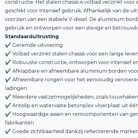
constructie. Het stalen chassis is volbad verzinkt voo
geschikt voor intensief gebruik. Afhankelijk van de ui
voorzien van een stabiele V-dissel. De aluminium borde
gebruik en ontworpen voor een stevige en betrouwba
Standaarduitrusting
✔ Geremde uitvoering
✔ Volbad verzinkt stalen chassis voor een lange lev
✔ Robuuste constructie, ontworpen voor intensief en
✔ Afklapbare en afneembare aluminium borden voor m
✔ Afneembare rongen voor het eenvoudig vervoeren
ladingen
✔ Meerdere vastzetmogelijkheden, zoals touwhaken
✔ Antislip en watervaste betonplex vloerplaat uit éé
✔ Hoogwaardige assen en remcomponenten van g
fabrikanten
✔ Goede zichtbaarheid dankzij reflecterende marke