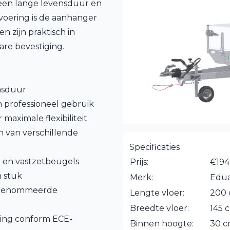
r een lange levensduur en
tvoering is de aanhanger
n zijn praktisch in
re bevestiging.
ensduur
 professioneel gebruik
aximale flexibiliteit
 van verschillende
Specificaties
 en vastzetbeugels
Prijs:
€194
n stuk
Merk:
Edu
erenommeerde
Lengte vloer:
200
Breedte vloer:
145 
ring conform ECE-
Binnen hoogte:
30 