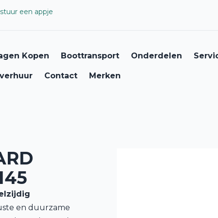
stuur een appje
agen Kopen
Boottransport
Onderdelen
Servi
verhuur
Contact
Merken
ARD
145
lzijdig
uste en duurzame