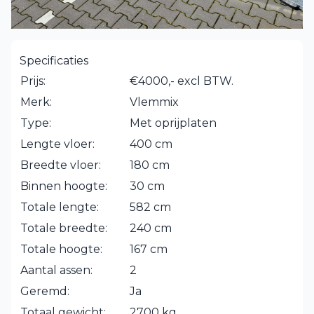
Specificaties
Prijs:
€4000,- excl BTW.
Merk:
Vlemmix
Type:
Met oprijplaten
Lengte vloer:
400 cm
Breedte vloer:
180 cm
Binnen hoogte:
30 cm
Totale lengte:
582 cm
Totale breedte:
240 cm
Totale hoogte:
167 cm
Aantal assen:
2
Geremd:
Ja
Totaal gewicht:
2700 kg