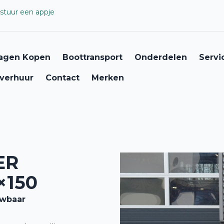
stuur een appje
agen Kopen
Boottransport
Onderdelen
Servi
verhuur
Contact
Merken
ER
×150
uwbaar