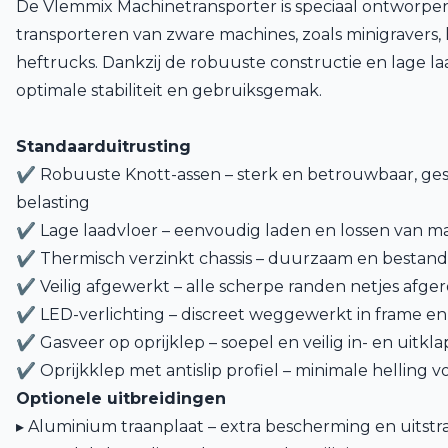
De Vlemmix Machinetransporter is speciaal ontworpen 
transporteren van zware machines, zoals minigravers,
heftrucks. Dankzij de robuuste constructie en lage laa
optimale stabiliteit en gebruiksgemak.
Standaarduitrusting
✔ Robuuste Knott-assen – sterk en betrouwbaar, ges
belasting
✔ Lage laadvloer – eenvoudig laden en lossen van m
✔ Thermisch verzinkt chassis – duurzaam en bestand t
✔ Veilig afgewerkt – alle scherpe randen netjes afge
✔ LED-verlichting – discreet weggewerkt in frame en 
✔ Gasveer op oprijklep – soepel en veilig in- en uitkl
✔ Oprijkklep met antislip profiel – minimale helling v
Optionele uitbreidingen
▸ Aluminium traanplaat – extra bescherming en uitstr