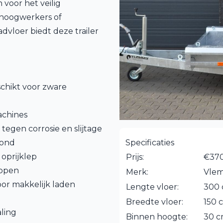
voor het veilig
 hoogwerkers of
dvloer biedt deze trailer
chikt voor zware
achines
egen corrosie en slijtage
rond
Specificaties
oprijklep
Prijs:
€370
appen
Merk:
Vle
oor makkelijk laden
Lengte vloer:
300
Breedte vloer:
150 
aling
Binnen hoogte:
30 