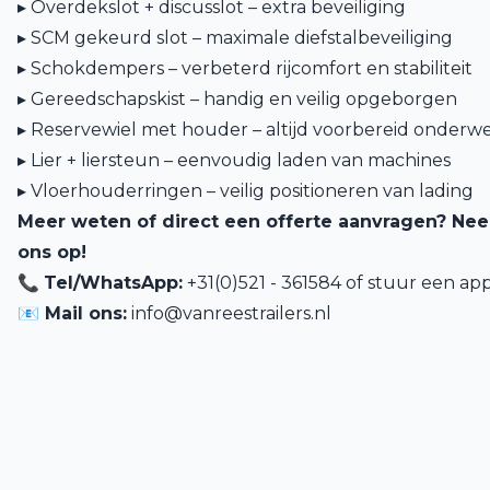
▸ Overdekslot + discusslot – extra beveiliging
▸ SCM gekeurd slot – maximale diefstalbeveiliging
▸ Schokdempers – verbeterd rijcomfort en stabiliteit
▸ Gereedschapskist – handig en veilig opgeborgen
▸ Reservewiel met houder – altijd voorbereid onderw
▸ Lier + liersteun – eenvoudig laden van machines
▸ Vloerhouderringen – veilig positioneren van lading
Meer weten of direct een offerte aanvragen? Ne
ons op!
📞
Tel/WhatsApp:
+31(0)521 - 361584 of
stuur een app
📧 Mail ons:
info@vanreestrailers.nl