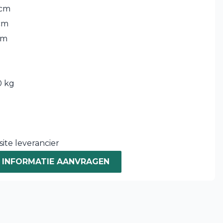
 cm
cm
cm
 kg
0
ite leverancier
INFORMATIE AANVRAGEN