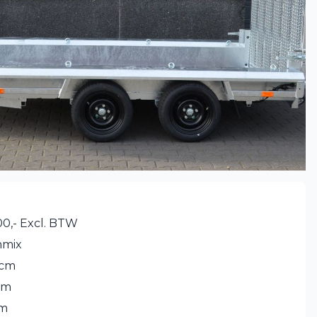
0,- Excl. BTW
mmix
 cm
cm
cm