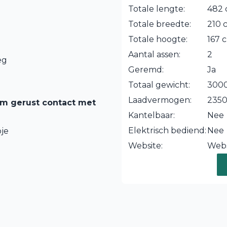
Totale lengte:
482
Totale breedte:
210 
Totale hoogte:
167 
Aantal assen:
2
eg
Geremd:
Ja
Totaal gewicht:
3000
Laadvermogen:
235
em gerust contact met
Kantelbaar:
Nee
Elektrisch bediend:
Nee
je
Website:
Webs