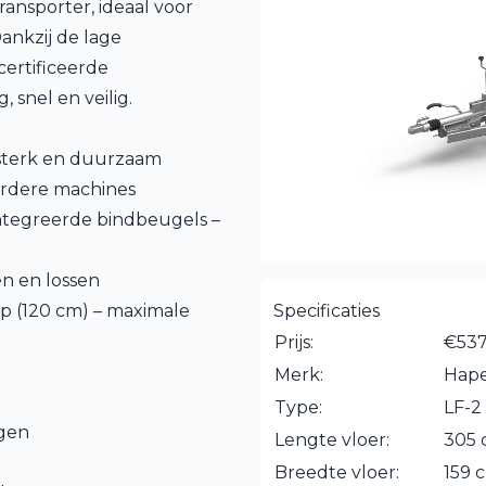
ansporter, ideaal voor
ankzij de lage
certificeerde
 snel en veilig.
 sterk en duurzaam
ardere machines
ntegreerde bindbeugels –
en en lossen
p (120 cm) – maximale
Specificaties
Prijs:
€537
Merk:
Hape
Type:
LF-2
ogen
Lengte vloer:
305
Breedte vloer:
159 