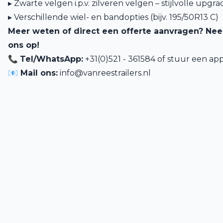
▸ Zwarte velgen i.p.v. zilveren velgen – stijlvolle upgra
▸ Verschillende wiel- en bandopties (bijv. 195/50R13 C)
Meer weten of direct een offerte aanvragen? Ne
ons op!
📞
Tel/WhatsApp:
+31(0)521 - 361584 of
stuur een app
📧 Mail ons:
info@vanreestrailers.nl