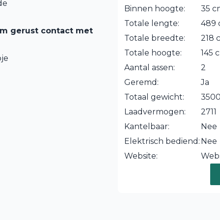
de
Binnen hoogte:
35 c
Totale lengte:
489
em gerust contact met
Totale breedte:
218 
Totale hoogte:
145 
je
Aantal assen:
2
Geremd:
Ja
Totaal gewicht:
3500
Laadvermogen:
2711
Kantelbaar:
Nee
Elektrisch bediend:
Nee
Website:
Webs