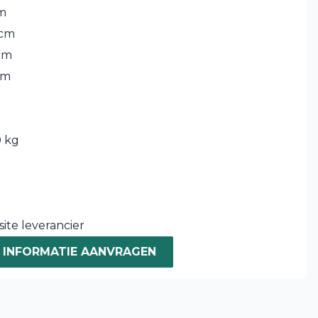
m
 cm
cm
cm
 kg
ite leverancier
INFORMATIE AANVRAGEN