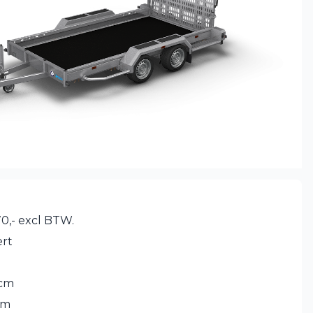
0,- excl BTW.
rt
 cm
cm