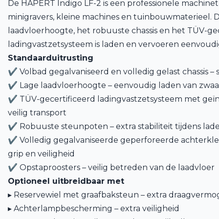
De HAPERT Indigo LF-2 is een professionele machinetr
minigravers, kleine machines en tuinbouwmaterieel. D
laadvloerhoogte, het robuuste chassis en het TÜV-ge
ladingvastzetsysteem is laden en vervoeren eenvoudig,
Standaarduitrusting
✔ Volbad gegalvaniseerd en volledig gelast chassis –
✔ Lage laadvloerhoogte – eenvoudig laden van zwa
✔ TÜV-gecertificeerd ladingvastzetsysteem met geï
veilig transport
✔ Robuuste steunpoten – extra stabiliteit tijdens lad
✔ Volledig gegalvaniseerde geperforeerde achterkle
grip en veiligheid
✔ Opstaproosters – veilig betreden van de laadvloer
Optioneel uitbreidbaar met
▸ Reservewiel met graafbaksteun – extra draagverm
▸ Achterlampbescherming – extra veiligheid