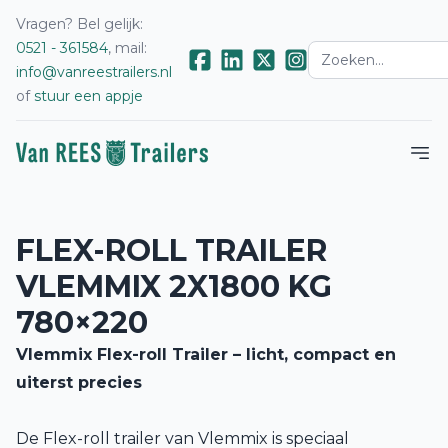
Vragen? Bel gelijk:
0521 - 361584
, mail:
info@vanreestrailers.nl
of
stuur een appje
FLEX-ROLL TRAILER
VLEMMIX 2X1800 KG
780×220
Vlemmix Flex-roll Trailer – licht, compact en
uiterst precies
De Flex-roll trailer van Vlemmix is speciaal