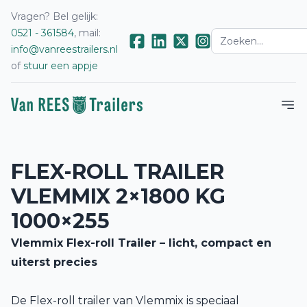
Vragen? Bel gelijk:
0521 - 361584
, mail:
info@vanreestrailers.nl
of
stuur een appje
FLEX-ROLL TRAILER
VLEMMIX 2×1800 KG
1000×255
Vlemmix Flex-roll Trailer – licht, compact en
uiterst precies
De Flex-roll trailer van Vlemmix is speciaal