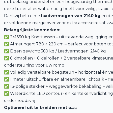
dubbelassig onderstel en een hoogwaardig thermisch 
deze trailer alles wat u nodig heeft voor veilig, stabiel
Dankzij het ruime
laadvermogen van 2140 kg
en de 
er voldoende marge over voor extra accessoires of zw
Belangrijkste kenmerken:
✅ 2×1350 kg Knott assen – uitstekende wegligging 
✅ Afmetingen: 780 × 220 cm – perfect voor boten tot
✅ Eigen gewicht: 560 kg / Laadvermogen: 2140 kg
✅ 6 kimrollen + 6 kielrollen + 2 verstelbare kimsteune
ondersteuning voor uw romp
✅ Volledig verstelbare boegsteun – horizontaal én ver
✅ 1 meter uitschuifbare en afneembare lichtbalk – fle
✅ 13-polige stekker + weggewerkte bekabeling – vei
✅ Waterdichte LED contour- en kentekenverlichtin
onderhoudsvrij
Optioneel uit te breiden met o.a.: