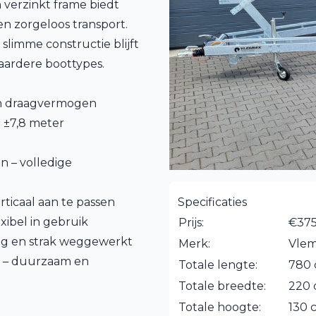
verzinkt frame biedt
 en zorgeloos transport.
slimme constructie blijft
aardere boottypes.
en draagvermogen
 ±7,8 meter
n – volledige
ticaal aan te passen
Specificaties
xibel in gebruik
Prijs:
€375
lig en strak weggewerkt
Merk:
Vle
g – duurzaam en
Totale lengte:
780
Totale breedte:
220
Totale hoogte:
130 