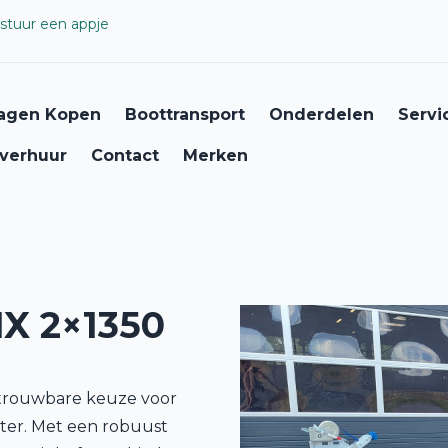
stuur een appje
agen Kopen
Boottransport
Onderdelen
Servi
verhuur
Contact
Merken
X 2×1350
etrouwbare keuze voor
eter. Met een robuust