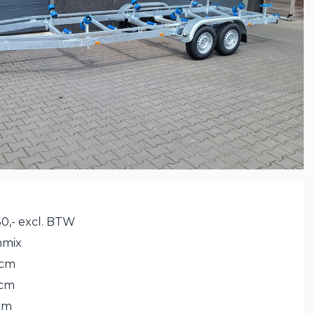
0,- excl. BTW
mmix
 cm
 cm
cm