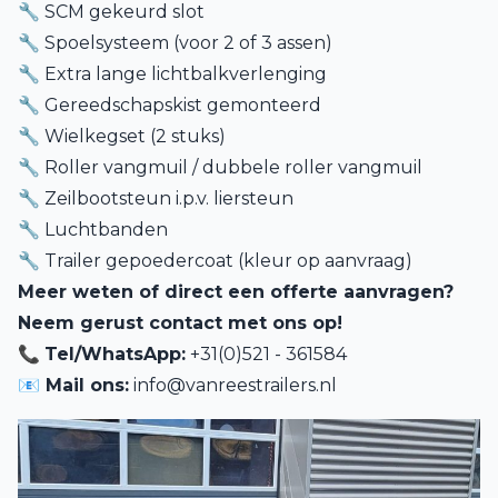
🔧 SCM gekeurd slot
🔧 Spoelsysteem (voor 2 of 3 assen)
🔧 Extra lange lichtbalkverlenging
🔧 Gereedschapskist gemonteerd
🔧 Wielkegset (2 stuks)
🔧 Roller vangmuil / dubbele roller vangmuil
🔧 Zeilbootsteun i.p.v. liersteun
🔧 Luchtbanden
🔧 Trailer gepoedercoat (kleur op aanvraag)
Meer weten of direct een offerte aanvragen?
Neem gerust contact met ons op!
📞
Tel/WhatsApp:
+31(0)521 - 361584
📧 Mail ons:
info@vanreestrailers.nl