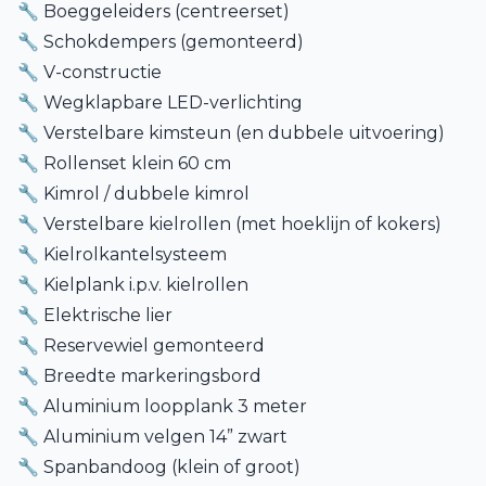
🔧 Boeggeleiders (centreerset)
🔧 Schokdempers (gemonteerd)
🔧 V-constructie
🔧 Wegklapbare LED-verlichting
🔧 Verstelbare kimsteun (en dubbele uitvoering)
🔧 Rollenset klein 60 cm
🔧 Kimrol / dubbele kimrol
🔧 Verstelbare kielrollen (met hoeklijn of kokers)
🔧 Kielrolkantelsysteem
🔧 Kielplank i.p.v. kielrollen
🔧 Elektrische lier
🔧 Reservewiel gemonteerd
🔧 Breedte markeringsbord
🔧 Aluminium loopplank 3 meter
🔧 Aluminium velgen 14” zwart
🔧 Spanbandoog (klein of groot)