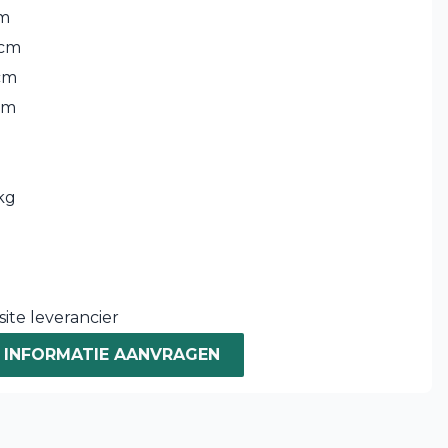
cm
 cm
cm
cm
kg
ite leverancier
INFORMATIE AANVRAGEN