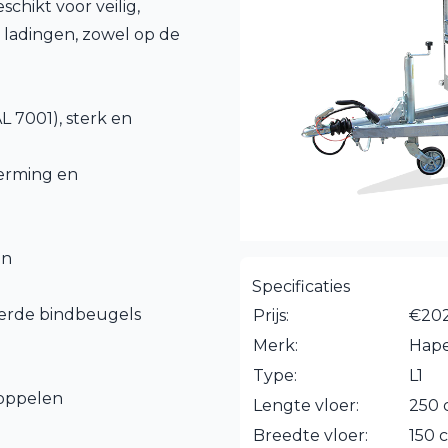
chikt voor veilig,
 ladingen, zowel op de
L 7001), sterk en
herming en
en
Specificaties
erde bindbeugels
Prijs:
€202
Merk:
Hape
Type:
L1
koppelen
Lengte vloer:
250
Breedte vloer:
150 