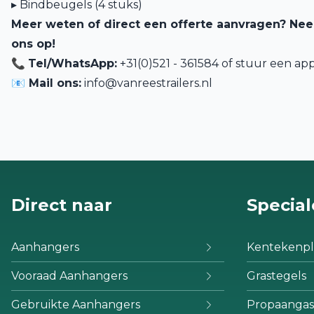
▸ Bindbeugels (4 stuks)
Meer weten of direct een offerte aanvragen? Ne
ons op!
📞
Tel/WhatsApp:
+31(0)521 - 361584 of
stuur een app
📧 Mail ons:
info@vanreestrailers.nl
Direct naar
Special
Aanhangers
Kentekenpl
Vooraad Aanhangers
Grastegels
Gebruikte Aanhangers
Propaangas