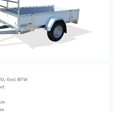
0,- Excl. BTW
rt
 cm
cm