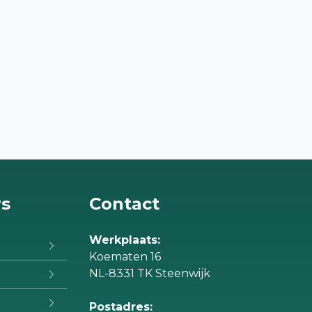
rs
Contact
Werkplaats:
Koematen 16
NL-8331 TK Steenwijk
Postadres: