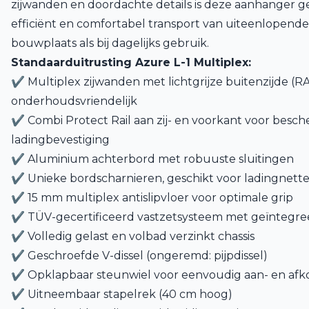
zijwanden en doordachte details is deze aanhanger ges
efficiënt en comfortabel transport van uiteenlopende
bouwplaats als bij dagelijks gebruik.
Standaarduitrusting Azure L-1 Multiplex:
✔ Multiplex zijwanden met lichtgrijze buitenzijde (RA
onderhoudsvriendelijk
✔ Combi Protect Rail aan zij- en voorkant voor besc
ladingbevestiging
✔ Aluminium achterbord met robuuste sluitingen
✔ Unieke bordscharnieren, geschikt voor ladingnett
✔ 15 mm multiplex antislipvloer voor optimale grip
✔ TÜV-gecertificeerd vastzetsysteem met geïntegre
✔ Volledig gelast en volbad verzinkt chassis
✔ Geschroefde V-dissel (ongeremd: pijpdissel)
✔ Opklapbaar steunwiel voor eenvoudig aan- en af
✔ Uitneembaar stapelrek (40 cm hoog)