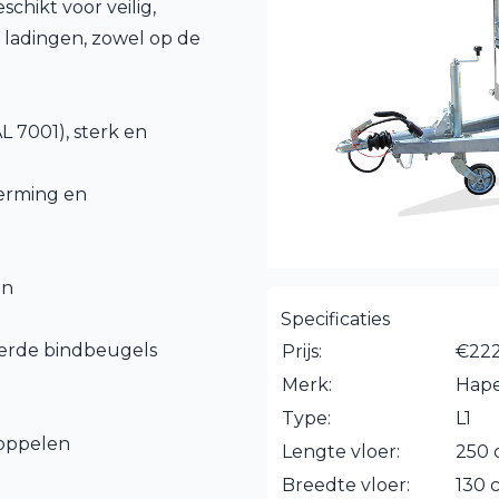
chikt voor veilig,
 ladingen, zowel op de
L 7001), sterk en
herming en
en
Specificaties
erde bindbeugels
Prijs:
€222
Merk:
Hape
Type:
L1
koppelen
Lengte vloer:
250
Breedte vloer:
130 