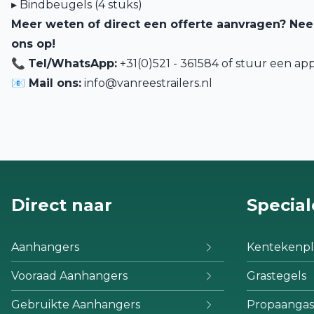
▸ Bindbeugels (4 stuks)
Meer weten of direct een offerte aanvragen? Ne
ons op!
📞
Tel/WhatsApp:
+31(0)521 - 361584 of
stuur een app
📧 Mail ons:
info@vanreestrailers.nl
Direct naar
Special
Aanhangers
Kentekenpl
Vooraad Aanhangers
Grastegels
Gebruikte Aanhangers
Propaangas