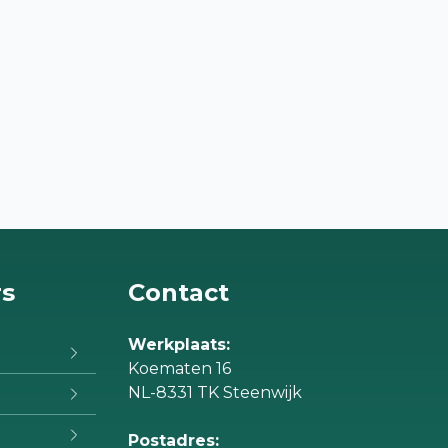
rs
Contact
Werkplaats:
Koematen 16
NL-8331 TK Steenwijk
Postadres: