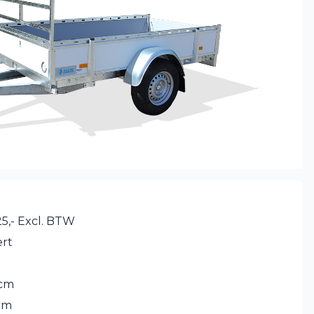
5,- Excl. BTW
rt
 cm
cm