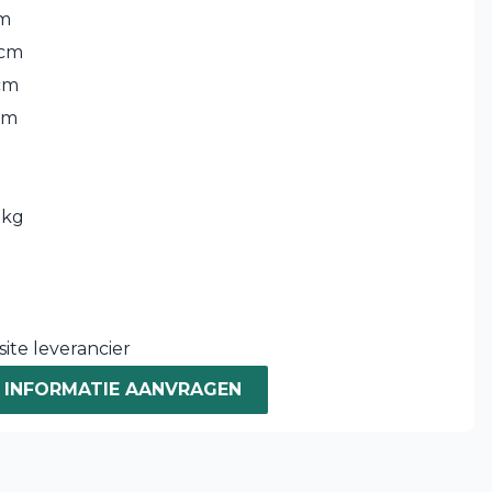
cm
 cm
cm
cm
 kg
ite leverancier
INFORMATIE AANVRAGEN