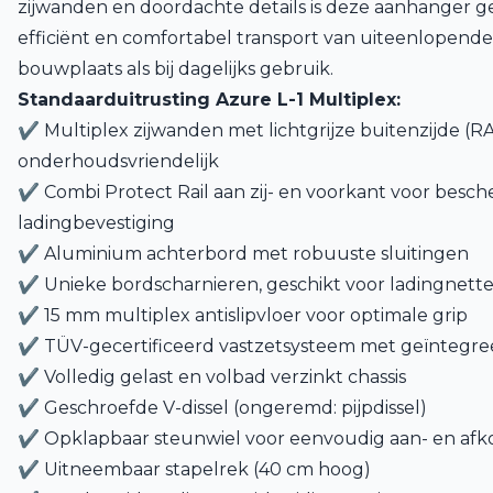
zijwanden en doordachte details is deze aanhanger ges
efficiënt en comfortabel transport van uiteenlopende
bouwplaats als bij dagelijks gebruik.
Standaarduitrusting Azure L-1 Multiplex:
✔ Multiplex zijwanden met lichtgrijze buitenzijde (RA
onderhoudsvriendelijk
✔ Combi Protect Rail aan zij- en voorkant voor besc
ladingbevestiging
✔ Aluminium achterbord met robuuste sluitingen
✔ Unieke bordscharnieren, geschikt voor ladingnett
✔ 15 mm multiplex antislipvloer voor optimale grip
✔ TÜV-gecertificeerd vastzetsysteem met geïntegre
✔ Volledig gelast en volbad verzinkt chassis
✔ Geschroefde V-dissel (ongeremd: pijpdissel)
✔ Opklapbaar steunwiel voor eenvoudig aan- en af
✔ Uitneembaar stapelrek (40 cm hoog)