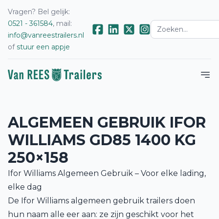
Vragen? Bel gelijk:
0521 - 361584
, mail:
info@vanreestrailers.nl
of
stuur een appje
ALGEMEEN GEBRUIK IFOR
WILLIAMS GD85 1400 KG
250×158
Ifor Williams Algemeen Gebruik – Voor elke lading,
elke dag
De Ifor Williams algemeen gebruik trailers doen
hun naam alle eer aan: ze zijn geschikt voor het