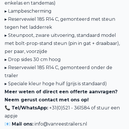
enkelas en tandemas)
▸ Lampbescherming
▸ Reservewiel 185 R14 C, gemonteerd met steun
tegen het ladderrek
▸ Steunpoot, zware uitvoering, standaard model
met bolt-prop-stand steun (pin in gat + draaibaar),
per paar, voorzijde
▸ Drop sides 30 cm hoog
▸ Reservewiel 185 R14 C, gemonteerd onder de
trailer
▸ Speciale kleur hoge huif (grijs is standaard)
Meer weten of direct een offerte aanvragen?
Neem gerust contact met ons op!
📞
Tel/WhatsApp:
+31(0)521 - 361584 of
stuur een
appje
📧 Mail ons:
info@vanreestrailers.nl