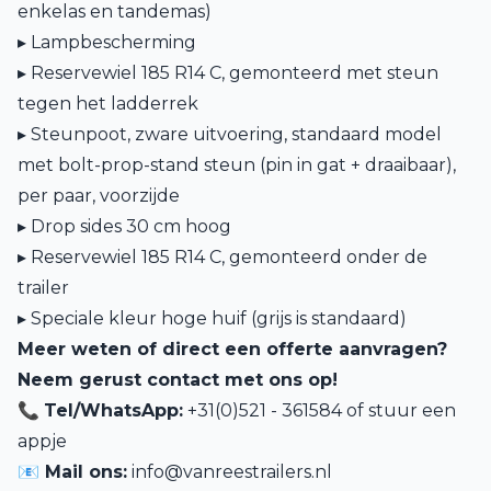
enkelas en tandemas)
▸ Lampbescherming
▸ Reservewiel 185 R14 C, gemonteerd met steun
tegen het ladderrek
▸ Steunpoot, zware uitvoering, standaard model
met bolt-prop-stand steun (pin in gat + draaibaar),
per paar, voorzijde
▸ Drop sides 30 cm hoog
▸ Reservewiel 185 R14 C, gemonteerd onder de
trailer
▸ Speciale kleur hoge huif (grijs is standaard)
Meer weten of direct een offerte aanvragen?
Neem gerust contact met ons op!
📞
Tel/WhatsApp:
+31(0)521 - 361584 of
stuur een
appje
📧 Mail ons:
info@vanreestrailers.nl