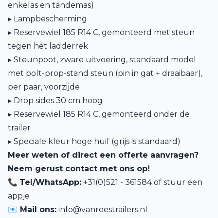
enkelas en tandemas)
▸ Lampbescherming
▸ Reservewiel 185 R14 C, gemonteerd met steun
tegen het ladderrek
▸ Steunpoot, zware uitvoering, standaard model
met bolt-prop-stand steun (pin in gat + draaibaar),
per paar, voorzijde
▸ Drop sides 30 cm hoog
▸ Reservewiel 185 R14 C, gemonteerd onder de
trailer
▸ Speciale kleur hoge huif (grijs is standaard)
Meer weten of direct een offerte aanvragen?
Neem gerust contact met ons op!
📞
Tel/WhatsApp:
+31(0)521 - 361584 of
stuur een
appje
📧 Mail ons:
info@vanreestrailers.nl