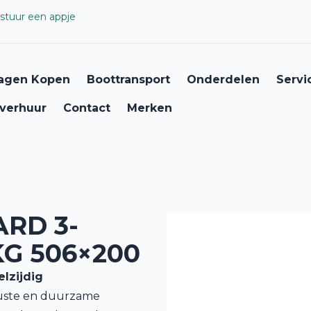
stuur een appje
agen Kopen
Boottransport
Onderdelen
Servi
verhuur
Contact
Merken
RD 3-
G 506×200
lzijdig
uste en duurzame