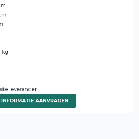
cm
 cm
cm
 kg
0
ite leverancier
INFORMATIE AANVRAGEN