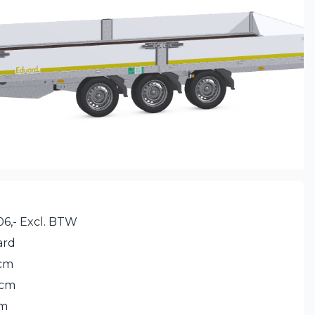
06,- Excl. BTW
ard
cm
 cm
cm