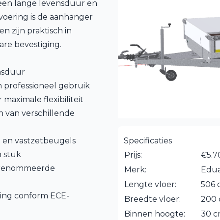
r een lange levensduur en
tvoering is de aanhanger
n zijn praktisch in
re bevestiging.
ensduur
 professioneel gebruik
aximale flexibiliteit
 van verschillende
 en vastzetbeugels
Specificaties
n stuk
Prijs:
€5.7
erenommeerde
Merk:
Edu
Lengte vloer:
506 
ring conform ECE-
Breedte vloer:
200
Binnen hoogte:
30 