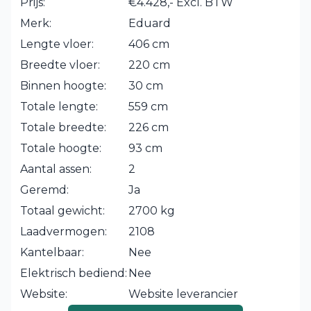
Prijs:
€4.428,- Excl. BTW
Merk:
Eduard
Lengte vloer:
406 cm
Breedte vloer:
220 cm
Binnen hoogte:
30 cm
Totale lengte:
559 cm
Totale breedte:
226 cm
Totale hoogte:
93 cm
Aantal assen:
2
Geremd:
Ja
Totaal gewicht:
2700 kg
Laadvermogen:
2108
Kantelbaar:
Nee
Elektrisch bediend:
Nee
Website:
Website leverancier