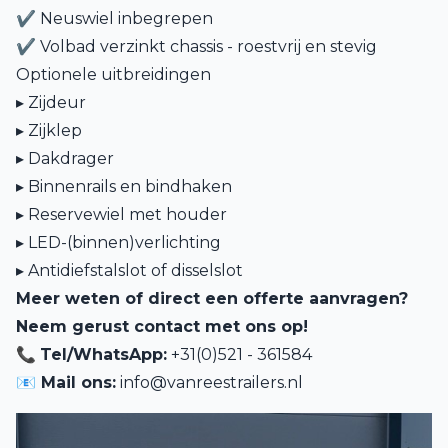
✔ Neuswiel inbegrepen
✔ Volbad verzinkt chassis - roestvrij en stevig
Optionele uitbreidingen
▸
Zijdeur
▸
Zijklep
▸
Dakdrager
▸
Binnenrails en bindhaken
▸
Reservewiel met houder
▸
LED-(binnen)verlichting
▸
Antidiefstalslot of disselslot
Meer weten of direct een offerte aanvragen?
Neem gerust contact met ons op!
📞
Tel/WhatsApp:
+31(0)521 - 361584
📧 Mail ons:
info@vanreestrailers.nl