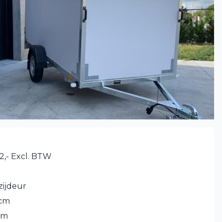
2,- Excl. BTW
zijdeur
 cm
cm