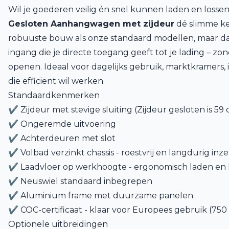
Wil je goederen veilig én snel kunnen laden en lossen
Gesloten Aanhangwagen met zijdeur
dé slimme ke
robuuste bouw als onze standaard modellen, maar da
ingang die je directe toegang geeft tot je lading – z
openen. Ideaal voor dagelijks gebruik, marktkramers, 
die efficiënt wil werken.
Standaardkenmerken
✔
Zijdeur met stevige sluiting (Zijdeur gesloten is 59
✔
Ongeremde uitvoering
✔
Achterdeuren met slot
✔
Volbad verzinkt chassis - roestvrij en langdurig inz
✔
Laadvloer op werkhoogte - ergonomisch laden en 
✔
Neuswiel standaard inbegrepen
✔
Aluminium frame met duurzame panelen
✔
COC-certificaat - klaar voor Europees gebruik (750
Optionele uitbreidingen