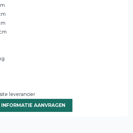
cm
cm
cm
 cm
kg
ite leverancier
INFORMATIE AANVRAGEN