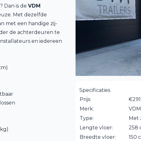
? Dan is de
VDM
uze. Met dezelfde
n met een handige zij-
onder de achterdeuren te
installateurs en iedereen
 cm)
Specificaties
etbaar
Prijs:
€291
lossen
Merk:
VDM
Type:
Met 
Lengte vloer:
258
 kg)
Breedte vloer:
150 