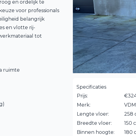
oog en ordelijk te
 keuze voor professionals
iligheid belangrijk
s en vlotte rij-
werkmateriaal tot
a ruimte
Specificaties
Prijs:
€324
g)
Merk:
VDM
Lengte vloer:
258
Breedte vloer:
150 
Binnen hoogte:
180 