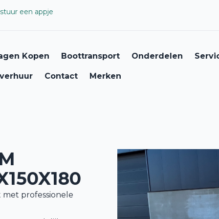
stuur een appje
agen Kopen
Boottransport
Onderdelen
Servi
verhuur
Contact
Merken
DM
X150X180
met professionele