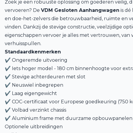
Zoek je een robuuste oplossing om goederen veilig, dr
vervoeren? De
VDM Gesloten Aanhangwagen
is dé
en doe-het-zelvers die betrouwbaarheid, ruimte en ve
vinden. Dankzij de stevige constructie, veelzijdige optie
eigenschappen vervoer je alles met vertrouwen, van 
verhuisspullen.
Standaardkenmerken
✔
Ongeremde uitvoering
✔
Iets hoger model - 180 cm binnenhoogte voor extr
✔
Stevige achterdeuren met slot
✔
Neuswiel inbegrepen
✔
Laag eigengewicht
✔
COC-certificaat voor Europese goedkeuring (750 k
✔
Volbad verzinkt chassis
✔
Aluminium frame met duurzame opbouwpanelen
Optionele uitbreidingen