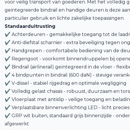
voor veilig transport van goederen. Met het volledig ge
geïntegreerde bindrail en handige deuren is deze aa
particulier gebruik en lichte zakelijke toepassingen.
Standaarduitrusting
✔ Achterdeuren - gemakkelijke toegang tot de laad
✔ Anti-diefstal scharnier - extra beveiliging tegen 
✔ Handgrepen - comfortabele bediening van de de
✔ Regengoot - voorkomt binnendruppelen bij open
✔ Bindrail (airlinerail) geïntegreerd in de vloer - flex
✔ 4 bindpunten in bindrail (600 daN) - stevige vera
✔ V-dissel - stabiel rijgedrag en optimale wegligging
✔ Volledig gelast chassis - robuust, duurzaam en torsie
✔ Vloerplaat met antislip - veilige toegang en beladi
✔ Verplaatsbare binnenverlichting LED - licht precies
✔ GRP wit buiten, standaard grijs binnenzijde - onder
afgewerkt