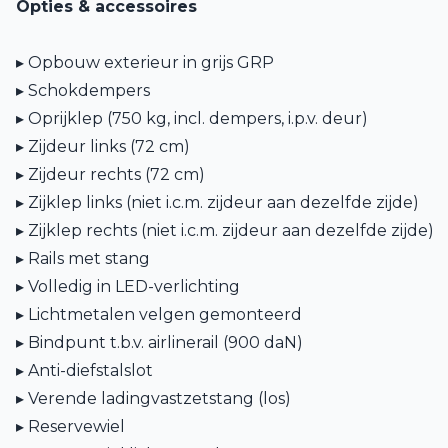
Opties & accessoires
▸ Opbouw exterieur in grijs GRP
▸ Schokdempers
▸ Oprijklep (750 kg, incl. dempers, i.p.v. deur)
▸ Zijdeur links (72 cm)
▸ Zijdeur rechts (72 cm)
▸ Zijklep links (niet i.c.m. zijdeur aan dezelfde zijde)
▸ Zijklep rechts (niet i.c.m. zijdeur aan dezelfde zijde)
▸ Rails met stang
▸ Volledig in LED-verlichting
▸ Lichtmetalen velgen gemonteerd
▸ Bindpunt t.b.v. airlinerail (900 daN)
▸ Anti-diefstalslot
▸ Verende ladingvastzetstang (los)
▸ Reservewiel