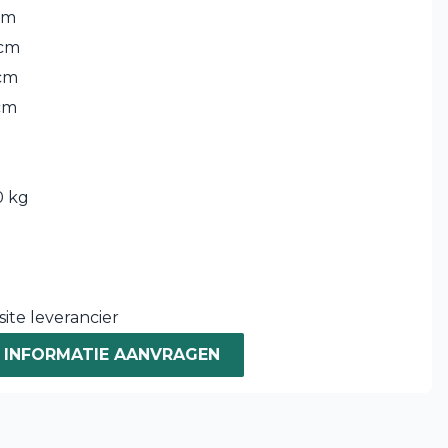
cm
 cm
cm
cm
 kg
ite leverancier
INFORMATIE AANVRAGEN