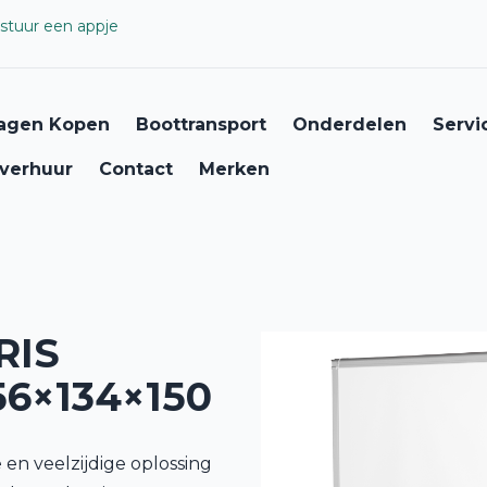
stuur een appje
agen Kopen
Boottransport
Onderdelen
Servi
verhuur
Contact
Merken
RIS
6×134×150
en veelzijdige oplossing