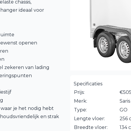
laste chassis,
nhanger ideaal voor
ruimte
ongewenst openen
uren
en
ibel zekeren van lading
nkeringspunten
Specificaties
stijf
Prijs:
€505
ng
Merk:
Saris
 waar je het nodig hebt
Type:
GO
houdsvriendelijk en strak
Lengte vloer:
256 
Breedte vloer:
134 