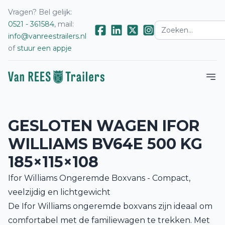
Vragen? Bel gelijk:
0521 - 361584
, mail:
info@vanreestrailers.nl
of
stuur een appje
GESLOTEN WAGEN IFOR
WILLIAMS BV64E 500 KG
185×115×108
Ifor Williams Ongeremde Boxvans - Compact,
veelzijdig en lichtgewicht
De Ifor Williams ongeremde boxvans zijn ideaal om
comfortabel met de familiewagen te trekken. Met