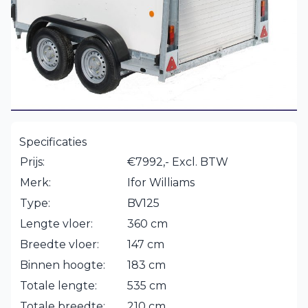
Specificaties
Prijs:
€7992,- Excl. BTW
Merk:
Ifor Williams
Type:
BV125
Lengte vloer:
360 cm
Breedte vloer:
147 cm
Binnen hoogte:
183 cm
Totale lengte:
535 cm
Totale breedte:
210 cm