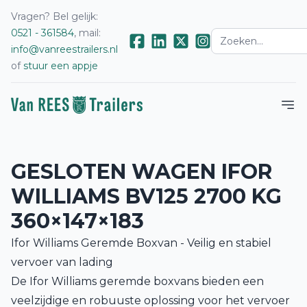
Vragen? Bel gelijk:
0521 - 361584
, mail:
info@vanreestrailers.nl
of
stuur een appje
GESLOTEN WAGEN IFOR
WILLIAMS BV125 2700 KG
360×147×183
Ifor Williams Geremde Boxvan - Veilig en stabiel
vervoer van lading
De Ifor Williams geremde boxvans bieden een
veelzijdige en robuuste oplossing voor het vervoer