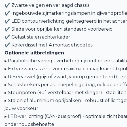
✔ Zwarte velgen en verlaagd chassis
✔ Ingebouwde zijmarkeringslampen in zijwandprofiel
✔ LED contourverlichting geïntegreerd in het achter
✔ Slede voor oprijbalken standaard voorbereid
✔ Gelast stalen achterkader
✔ Kokerdissel met 4 montagehoogtes
Optionele uitbreidingen
▸ Parabolische vering - verbeterd rijcomfort en stabilit
▸ Extra zware assen - voor maximale draagkracht bij in
▸ Reservewiel (grijs of zwart, voorop gemonteerd) - 
▸ Schokbrekers per as - soepel rijgedrag, ook op oneff
▸ Steunpoten (90° verstelbaar met slinger) - stabiliteit
▸ Stalen of aluminium oprijbalken - robuust of lichtge
jouw voorkeur
▸ LED-verlichting (CAN-bus proof) - optimale zichtba
onderhoudsbehoefte