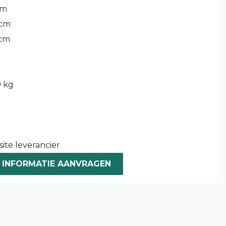
cm
 cm
 cm
 kg
0
ite leverancier
INFORMATIE AANVRAGEN