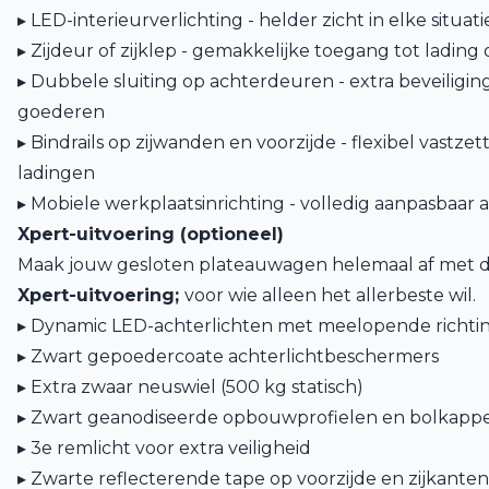
▸ LED-interieurverlichting - helder zicht in elke situati
▸ Zijdeur of zijklep - gemakkelijke toegang tot lading o
▸ Dubbele sluiting op achterdeuren - extra beveiligi
goederen
▸ Bindrails op zijwanden en voorzijde - flexibel vastz
ladingen
▸ Mobiele werkplaatsinrichting - volledig aanpasbaar
Xpert-uitvoering (optioneel)
Maak jouw gesloten plateauwagen helemaal af met d
Xpert-uitvoering;
voor wie alleen het allerbeste wil.
▸ Dynamic LED-achterlichten met meelopende richti
▸ Zwart gepoedercoate achterlichtbeschermers
▸ Extra zwaar neuswiel (500 kg statisch)
▸ Zwart geanodiseerde opbouwprofielen en bolkapp
▸ 3e remlicht voor extra veiligheid
▸ Zwarte reflecterende tape op voorzijde en zijkanten