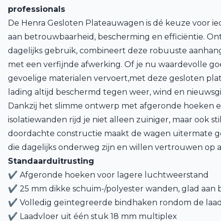
professionals
De Henra Gesloten Plateauwagen is dé keuze voor ie
aan betrouwbaarheid, bescherming en efficiëntie. On
dagelijks gebruik, combineert deze robuuste aanhang
met een verfijnde afwerking. Of je nu waardevolle g
gevoelige materialen vervoert,met deze gesloten pla
lading altijd beschermd tegen weer, wind en nieuwsgi
Dankzij het slimme ontwerp met afgeronde hoeken en
isolatiewanden rijd je niet alleen zuiniger, maar ook sti
doordachte constructie maakt de wagen uitermate ges
die dagelijks onderweg zijn en willen vertrouwen op a
Standaarduitrusting
✔ Afgeronde hoeken voor lagere luchtweerstand
✔ 25 mm dikke schuim-/polyester wanden, glad aan b
✔ Volledig geïntegreerde bindhaken rondom de laad
✔ Laadvloer uit één stuk 18 mm multiplex