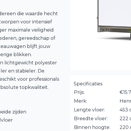
dereen die waarde hecht
tworpen voor intensief
er maximale veiligheid
oederen, gereedschap of
teauwagen blijft jouw
erige blikken.
 lichtgewicht polyester
ller en stabieler. De
chikt voor professionals
Specificaties
bsolute topkwaliteit.
Prijs:
€15.
Merk:
Hen
Lengte vloer:
453 
eide zijden
Breedte vloer:
222
vloer
Binnen hoogte:
220