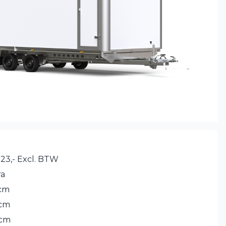
723,- Excl. BTW
ra
cm
 cm
 cm