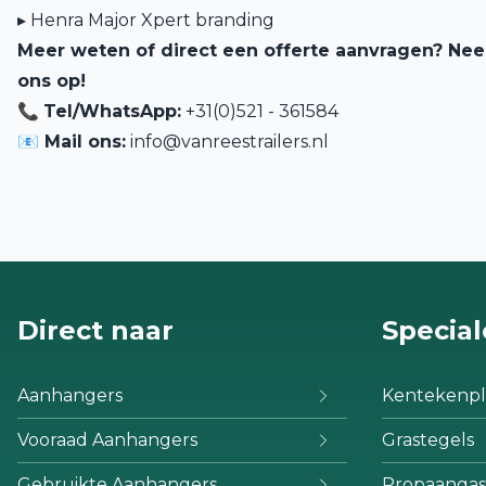
▸ Henra Major Xpert branding
Meer weten of direct een offerte aanvragen? Ne
ons op!
📞
Tel/WhatsApp:
+31(0)521 - 361584
📧 Mail ons:
info@vanreestrailers.nl
Direct naar
Special
Aanhangers
Kentekenpl
Vooraad Aanhangers
Grastegels
Gebruikte Aanhangers
Propaangas