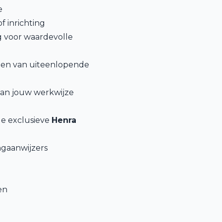
e
f inrichting
ng voor waardevolle
etten van uiteenlopende
 aan jouw werkwijze
e exclusieve
Henra
ngaanwijzers
en