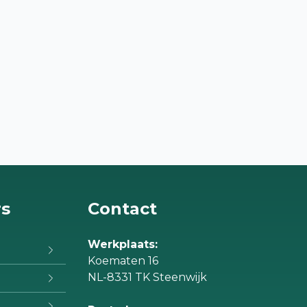
rs
Contact
Werkplaats:
Koematen 16
NL-8331 TK Steenwijk