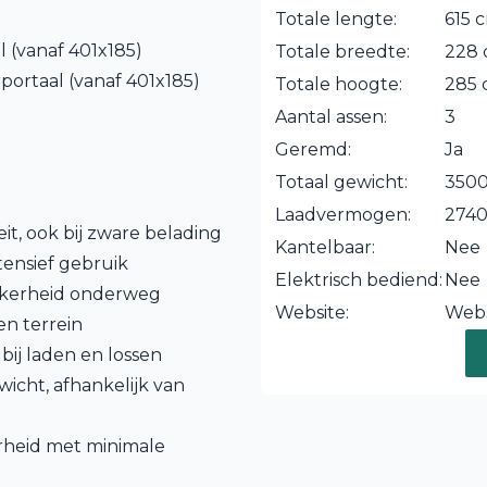
Totale lengte:
615 
 (vanaf 401x185)
Totale breedte:
228
portaal (vanaf 401x185)
Totale hoogte:
285
Aantal assen:
3
Geremd:
Ja
Totaal gewicht:
3500
Laadvermogen:
274
eit, ook bij zware belading
Kantelbaar:
Nee
tensief gebruik
Elektrisch bediend:
Nee
zekerheid onderweg
Website:
Webs
en terrein
 bij laden en lossen
wicht, afhankelijk van
arheid met minimale