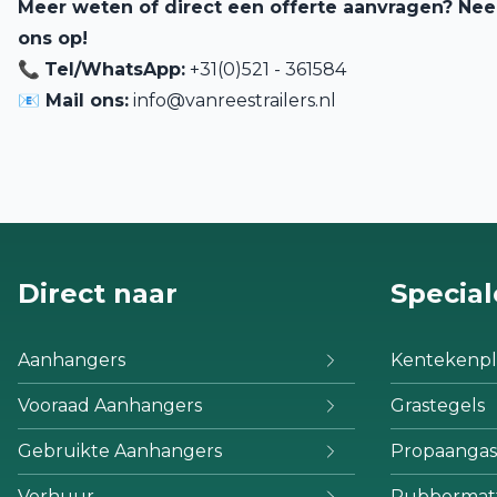
Meer weten of direct een offerte aanvragen? Ne
ons op!
📞
Tel/WhatsApp:
+31(0)521 - 361584
📧 Mail ons:
info@vanreestrailers.nl
Direct naar
Special
Aanhangers
Kentekenpl
Vooraad Aanhangers
Grastegels
Gebruikte Aanhangers
Propaangas
Verhuur
Rubbermat