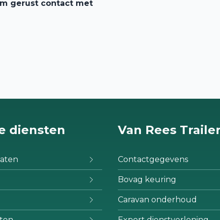
em gerust contact met
e diensten
Van Rees Traile
aten
Contactgegevens
Bovag keuring
Caravan onderhoud
ten
Export dienstverlening