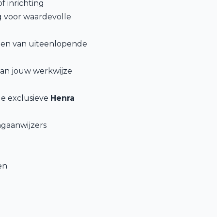
f inrichting
ng voor waardevolle
etten van uiteenlopende
 aan jouw werkwijze
e exclusieve
Henra
ngaanwijzers
en