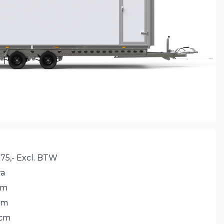
575,- Excl. BTW
ra
cm
cm
 cm