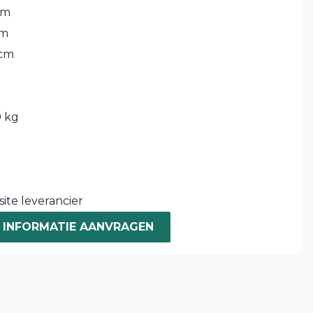
cm
cm
 cm
 kg
5
ite leverancier
INFORMATIE AANVRAGEN