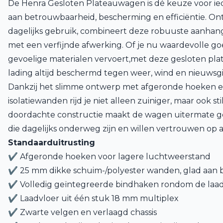
De Henra Gesloten Plateauwagen is dé keuze voor ie
aan betrouwbaarheid, bescherming en efficiëntie. On
dagelijks gebruik, combineert deze robuuste aanhang
met een verfijnde afwerking. Of je nu waardevolle g
gevoelige materialen vervoert,met deze gesloten pla
lading altijd beschermd tegen weer, wind en nieuwsgi
Dankzij het slimme ontwerp met afgeronde hoeken en
isolatiewanden rijd je niet alleen zuiniger, maar ook sti
doordachte constructie maakt de wagen uitermate ges
die dagelijks onderweg zijn en willen vertrouwen op a
Standaarduitrusting
✔ Afgeronde hoeken voor lagere luchtweerstand
✔ 25 mm dikke schuim-/polyester wanden, glad aan b
✔ Volledig geïntegreerde bindhaken rondom de laad
✔ Laadvloer uit één stuk 18 mm multiplex
✔ Zwarte velgen en verlaagd chassis