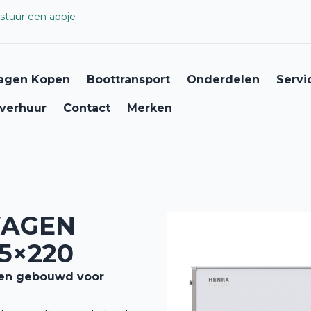
stuur een appje
agen Kopen
Boottransport
Onderdelen
Servi
verhuur
Contact
Merken
WAGEN
5×220
g en gebouwd voor