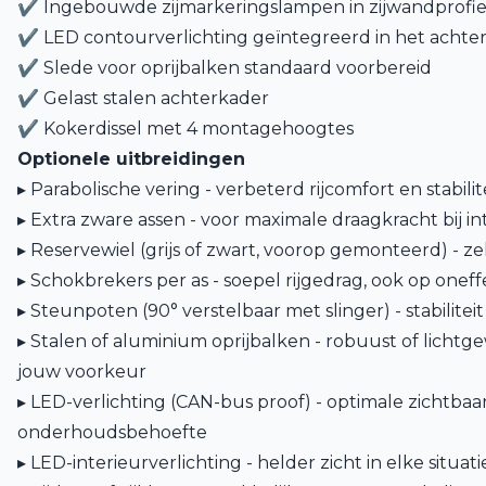
✔ Ingebouwde zijmarkeringslampen in zijwandprofiel
✔ LED contourverlichting geïntegreerd in het achter
✔ Slede voor oprijbalken standaard voorbereid
✔ Gelast stalen achterkader
✔ Kokerdissel met 4 montagehoogtes
Optionele uitbreidingen
▸ Parabolische vering - verbeterd rijcomfort en stabilit
▸ Extra zware assen - voor maximale draagkracht bij in
▸ Reservewiel (grijs of zwart, voorop gemonteerd) - 
▸ Schokbrekers per as - soepel rijgedrag, ook op oneff
▸ Steunpoten (90° verstelbaar met slinger) - stabiliteit
▸ Stalen of aluminium oprijbalken - robuust of lichtge
jouw voorkeur
▸ LED-verlichting (CAN-bus proof) - optimale zichtba
onderhoudsbehoefte
▸ LED-interieurverlichting - helder zicht in elke situati