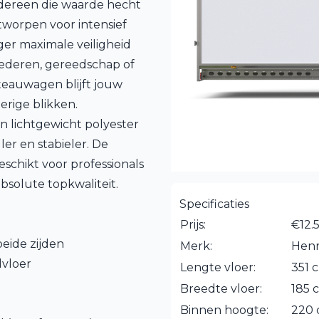
dereen die waarde hecht
tworpen voor intensief
er maximale veiligheid
oederen, gereedschap of
teauwagen blijft jouw
erige blikken.
 lichtgewicht polyester
ller en stabieler. De
chikt voor professionals
bsolute topkwaliteit.
Specificaties
Prijs:
€12.
eide zijden
Merk:
Hen
vloer
Lengte vloer:
351 
Breedte vloer:
185 
Binnen hoogte:
220