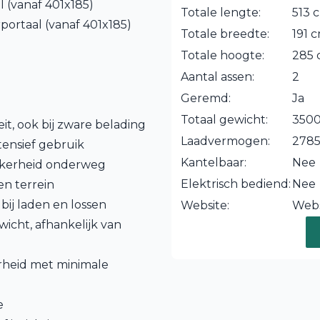
 (vanaf 401x185)
Totale lengte:
513 
portaal (vanaf 401x185)
Totale breedte:
191 
Totale hoogte:
285
Aantal assen:
2
Geremd:
Ja
Totaal gewicht:
3500
eit, ook bij zware belading
Laadvermogen:
278
tensief gebruik
Kantelbaar:
Nee
zekerheid onderweg
Elektrisch bediend:
Nee
en terrein
 bij laden en lossen
Website:
Webs
wicht, afhankelijk van
arheid met minimale
e