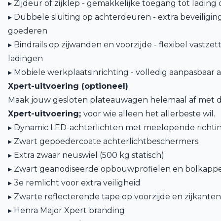
▸ Zijdeur of zijklep - gemakkelijke toegang tot lading o
▸ Dubbele sluiting op achterdeuren - extra beveiligi
goederen
▸ Bindrails op zijwanden en voorzijde - flexibel vastz
ladingen
▸ Mobiele werkplaatsinrichting - volledig aanpasbaar
Xpert-uitvoering (optioneel)
Maak jouw gesloten plateauwagen helemaal af met d
Xpert-uitvoering;
voor wie alleen het allerbeste wil.
▸ Dynamic LED-achterlichten met meelopende richti
▸ Zwart gepoedercoate achterlichtbeschermers
▸ Extra zwaar neuswiel (500 kg statisch)
▸ Zwart geanodiseerde opbouwprofielen en bolkapp
▸ 3e remlicht voor extra veiligheid
▸ Zwarte reflecterende tape op voorzijde en zijkanten
▸ Henra Major Xpert branding