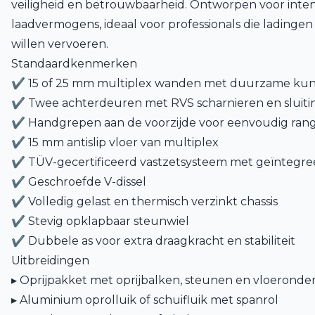
veiligheid en betrouwbaarheid. Ontworpen voor inten
laadvermogens, ideaal voor professionals die lading
willen vervoeren.
Standaardkenmerken
✔ 15 of 25 mm multiplex wanden met duurzame kuns
✔ Twee achterdeuren met RVS scharnieren en sluit
✔ Handgrepen aan de voorzijde voor eenvoudig ran
✔ 15 mm antislip vloer van multiplex
✔ TÜV-gecertificeerd vastzetsysteem met geïntegre
✔ Geschroefde V-dissel
✔ Volledig gelast en thermisch verzinkt chassis
✔ Stevig opklapbaar steunwiel
✔ Dubbele as voor extra draagkracht en stabiliteit
Uitbreidingen
▸ Oprijpakket met oprijbalken, steunen en vloeronde
▸ Aluminium oprolluik of schuifluik met spanrol