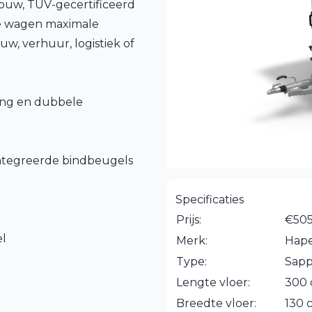
pbouw, TÜV-gecertificeerd
eze wagen maximale
uw, verhuur, logistiek of
ing en dubbele
ntegreerde bindbeugels
n
Specificaties
Prijs:
€505
el
Merk:
Hape
Type:
Sapp
Lengte vloer:
300
Breedte vloer:
130 