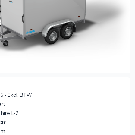
5,- Excl. BTW
rt
hire L-2
 cm
cm