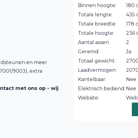
Binnen hoogte:
180 
Totale lengte:
435 
Totale breedte:
178 
Totale hoogte:
236 
Aantal assen:
2
Geremd:
Ja
Totaal gewicht:
2700
bordsteunen en meer
Laadvermogen:
207
7001/9003), extra
Kantelbaar:
Nee
ntact met ons op - wij
Elektrisch bediend:
Nee
Website:
Webs