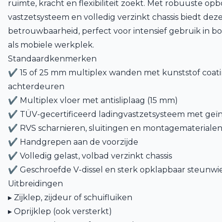
ruimte, kracht en flexibiliteit zoekt. Met robuuste o
vastzetsysteem en volledig verzinkt chassis biedt d
betrouwbaarheid, perfect voor intensief gebruik in bo
als mobiele werkplek.
Standaardkenmerken
✔ 15 of 25 mm multiplex wanden met kunststof coat
achterdeuren
✔ Multiplex vloer met antisliplaag (15 mm)
✔ TÜV-gecertificeerd ladingvastzetsysteem met geï
✔ RVS scharnieren, sluitingen en montagemateriale
✔ Handgrepen aan de voorzijde
✔ Volledig gelast, volbad verzinkt chassis
✔ Geschroefde V-dissel en sterk opklapbaar steunwi
Uitbreidingen
▸ Zijklep, zijdeur of schuifluiken
▸ Oprijklep (ook versterkt)