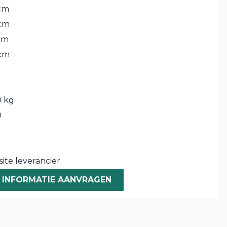
cm
cm
cm
cm
 kg
0
ite leverancier
INFORMATIE AANVRAGEN