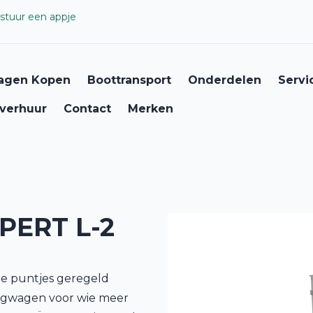
stuur een appje
agen Kopen
Boottransport
Onderdelen
Servi
verhuur
Contact
Merken
ERT L-2
 de puntjes geregeld
angwagen voor wie meer