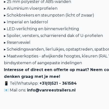
▸ 25 mm polyester of ABS-wanden
▸ Aluminium vloerprofielen
▸ Schokbrekers en steunpoten (licht of zwaar)
▸ Imperial en ladderrol
▸ LED-verlichting en binnenverlichting
▸ Spoiler, vensters, scharnierend dak of U-profielen
▸ Reservewiel
▸ Scheidingswanden, lierluikjes, opstaptreden, spat
▸ Maatwerkopties - afwijkende hoogtes, kleuren (RAL 
bindsystemen of aangepaste indelingen
Interesse of direct een offerte op maat? Neem co
denken graag met je mee!
📱 Tel/WhatsApp:
+31(0)521 - 361584
📧 Mail ons:
info@vanreestrailers.nl