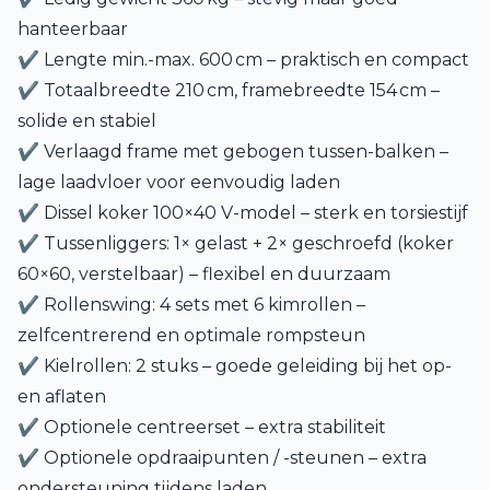
hanteerbaar
✔ Lengte min.-max. 600 cm – praktisch en compact
✔ Totaalbreedte 210 cm, framebreedte 154 cm –
solide en stabiel
✔ Verlaagd frame met gebogen tussen-balken –
lage laadvloer voor eenvoudig laden
✔ Dissel koker 100×40 V-model – sterk en torsiestijf
✔ Tussenliggers: 1× gelast + 2× geschroefd (koker
60×60, verstelbaar) – flexibel en duurzaam
✔ Rollenswing: 4 sets met 6 kimrollen –
zelfcentrerend en optimale rompsteun
✔ Kielrollen: 2 stuks – goede geleiding bij het op-
en aflaten
✔ Optionele centreerset – extra stabiliteit
✔ Optionele opdraaipunten / -steunen – extra
ondersteuning tijdens laden