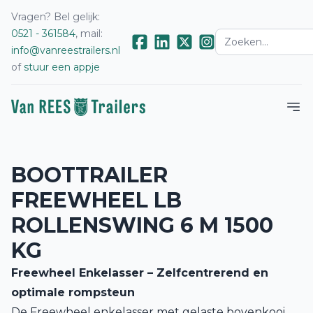
Vragen? Bel gelijk:
0521 - 361584
, mail:
info@vanreestrailers.nl
of
stuur een appje
BOOTTRAILER
FREEWHEEL LB
ROLLENSWING 6 M 1500
KG
Freewheel Enkelasser – Zelfcentrerend en
optimale rompsteun
De Freewheel enkelasser met gelaste bovenkooi