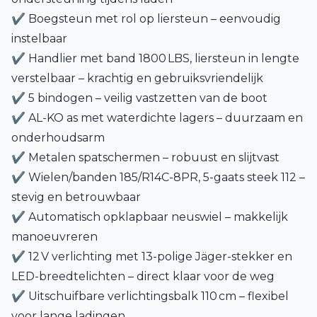
✔ Boegsteun met rol op liersteun – eenvoudig
instelbaar
✔ Handlier met band 1800 LBS, liersteun in lengte
verstelbaar – krachtig en gebruiksvriendelijk
✔ 5 bindogen – veilig vastzetten van de boot
✔ AL-KO as met waterdichte lagers – duurzaam en
onderhoudsarm
✔ Metalen spatschermen – robuust en slijtvast
✔ Wielen/banden 185/R14C-8PR, 5-gaats steek 112 –
stevig en betrouwbaar
✔ Automatisch opklapbaar neuswiel – makkelijk
manoeuvreren
✔ 12 V verlichting met 13-polige Jäger-stekker en
LED-breedtelichten – direct klaar voor de weg
✔ Uitschuifbare verlichtingsbalk 110 cm – flexibel
voor lange ladingen