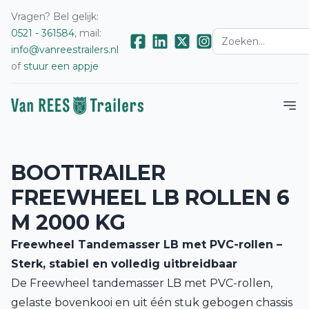
Vragen? Bel gelijk:
0521 - 361584
, mail:
info@vanreestrailers.nl
of
stuur een appje
BOOTTRAILER
FREEWHEEL LB ROLLEN 6
M 2000 KG
Freewheel Tandemasser LB met PVC-rollen –
Sterk, stabiel en volledig uitbreidbaar
De Freewheel tandemasser LB met PVC-rollen,
gelaste bovenkooi en uit één stuk gebogen chassis