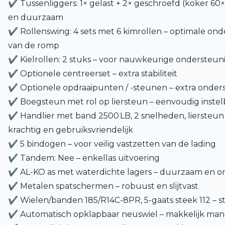
✔ Tussenliggers: 1× gelast + 2× geschroefd (koker 60×6
en duurzaam
✔ Rollenswing: 4 sets met 6 kimrollen – optimale ond
van de romp
✔ Kielrollen: 2 stuks – voor nauwkeurige ondersteunin
✔ Optionele centreerset – extra stabiliteit
✔ Optionele opdraaipunten / -steunen – extra onders
✔ Boegsteun met rol op liersteun – eenvoudig instel
✔ Handlier met band 2500 LB, 2 snelheden, liersteun 
krachtig en gebruiksvriendelijk
✔ 5 bindogen – voor veilig vastzetten van de lading
✔ Tandem: Nee – enkellas uitvoering
✔ AL-KO as met waterdichte lagers – duurzaam en 
✔ Metalen spatschermen – robuust en slijtvast
✔ Wielen/banden 185/R14C-8PR, 5-gaats steek 112 – s
✔ Automatisch opklapbaar neuswiel – makkelijk ma