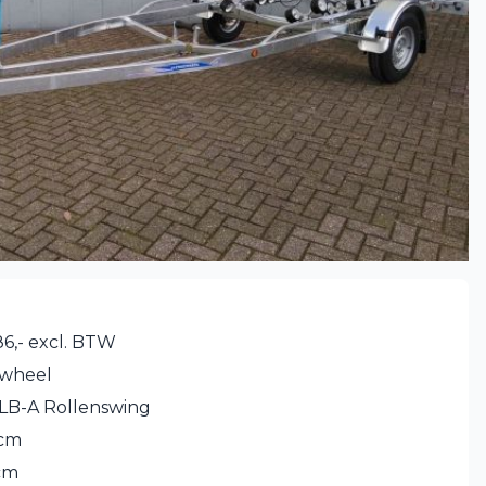
6,- excl. BTW
wheel
 LB-A Rollenswing
 cm
cm