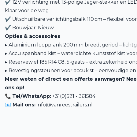
✔ 12 V verlichting met 13-polige Jäger-stekker en LED
klaar voor de weg
✔ Uitschuifbare verlichtingsbalk 110 cm – flexibel voo
✔ Bouwjaar: Nieuw
Opties & accessoires
▸ Aluminium loopplank 200 mm breed, geribd – lichtge
▸ Accu spanband kist – waterdichte kunststof kist voo
▸ Reservewiel 185 R14 C8, 5-gaats – extra zekerheid 
▸ Bevestigingssteunen voor accukist – eenvoudige e
Meer weten of direct een offerte aanvragen? Ne
ons op!
📞
Tel/WhatsApp:
+31(0)521 - 361584
📧 Mail ons:
info@vanreestrailers.nl