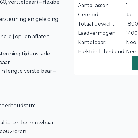
0, verstelbaar) – flexibel
Aantal assen:
1
Geremd:
Ja
ersteuning en geleiding
Totaal gewicht:
1800
Laadvermogen:
1400
g bij op- en aflaten
Kantelbaar:
Nee
Elektrisch bediend:
Nee
teuning tijdens laden
baar
in lengte verstelbaar –
onderhoudsarm
tabiel en betrouwbaar
noeuvreren