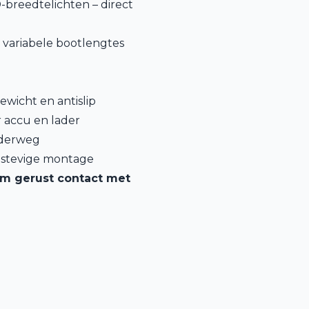
-breedtelichten – direct
r variabele bootlengtes
wicht en antislip
r accu en lader
onderweg
n stevige montage
em gerust contact met