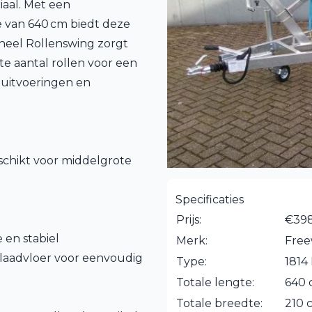
iaal. Met een
e van 640 cm biedt deze
ewheel Rollenswing zorgt
te aantal rollen voor een
 uitvoeringen en
schikt voor middelgrote
Specificaties
Prijs:
€398
 en stabiel
Merk:
Free
laadvloer voor eenvoudig
Type:
1814
Totale lengte:
640
Totale breedte:
210 