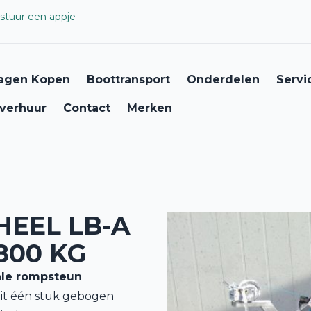
stuur een appje
agen Kopen
Boottransport
Onderdelen
Servi
verhuur
Contact
Merken
EEL LB-A
800 KG
ale rompsteun
it één stuk gebogen