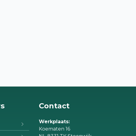
rs
Contact
Werkplaats:
Koematen 16