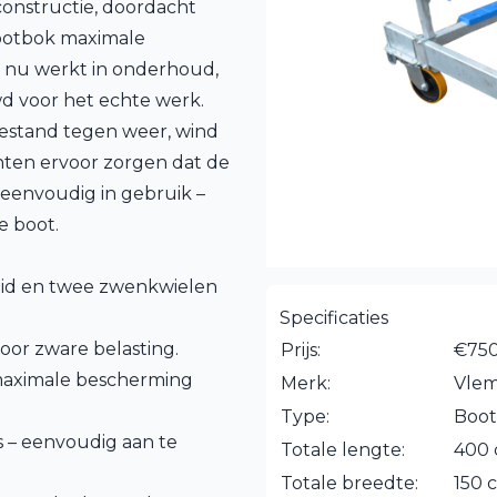
 constructie, doordacht
ootbok maximale
je nu werkt in onderhoud,
wd voor het echte werk.
 bestand tegen weer, wind
nten ervoor zorgen dat de
n eenvoudig in gebruik –
e boot.
heid en twee zwenkwielen
Specificaties
voor zware belasting.
Prijs:
€750
 maximale bescherming
Merk:
Vle
Type:
Boo
 – eenvoudig aan te
Totale lengte:
400
Totale breedte:
150 