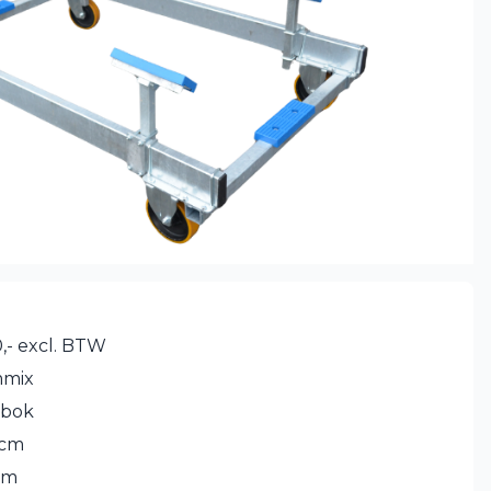
,- excl. BTW
mmix
tbok
 cm
cm