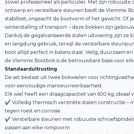
zowel professioneel als particulier. Met zijn robuuste
ontwerp en verstelbare steunen biedt de Vlemmix B
stabiliteit, ongeacht de bootvorm of het gewicht. Of 
winterstalling of transport – deze bokken zijn gebou
Dankzij de gegalvaniseerde stalen uitvoering zijn ze
en langdurig gebruik, terwijl de verstelbare steunpu
boot altijd perfect in balans staat. Veilig, duurzaam e
de Vlemmix Bootbok is de betrouwbare basis voor elk
Standaarduitrusting
De set bestaat uit twee bokwielen voor richtingvast
voor eenvoudige manoeuvreerbaarheid.
Elk wiel heeft een draagcapaciteit van 600 kg, ideaal 
✔ Volledig thermisch verzinkte stalen constructie –
tegen roest en corrosie
✔ Verstelbare steunen met robuuste schroefspindels
passen aan elke rompvorm