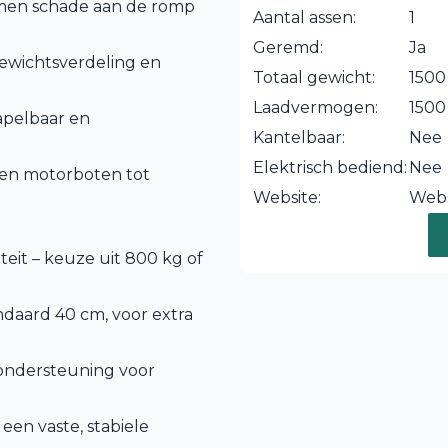
men schade aan de romp
Aantal assen:
1
Geremd:
Ja
ewichtsverdeling en
Totaal gewicht:
1500
Laadvermogen:
1500
apelbaar en
Kantelbaar:
Nee
Elektrisch bediend:
Nee
 en motorboten tot
Website:
Webs
it – keuze uit 800 kg of
ndaard 40 cm, voor extra
 ondersteuning voor
een vaste, stabiele