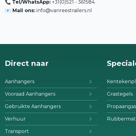
📞
Tel/WhatsApp:
+31(0)521 - 361584
📧 Mail ons:
info@vanreestrailers.nl
Direct naar
Special
Aanhangers
Kentekenpl
Vooraad Aanhangers
Grastegels
Gebruikte Aanhangers
Propaangas
Verhuur
Rubbermat
Transport