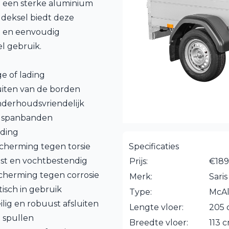
t een sterke aluminium
 deksel biedt deze
 en eenvoudig
l gebruik.
e of lading
uiten van de borden
derhoudsvriendelijk
f spanbanden
ading
scherming tegen torsie
Specificaties
ast en vochtbestendig
Prijs:
€189
cherming tegen corrosie
Merk:
Saris
tisch in gebruik
Type:
McA
ig en robuust afsluiten
Lengte vloer:
205
e spullen
Breedte vloer:
113 