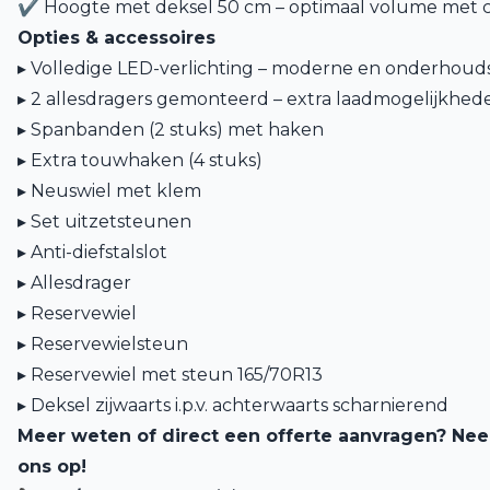
✔ Hoogte met deksel 50 cm – optimaal volume met
Opties & accessoires
▸ Volledige LED-verlichting – moderne en onderhoudsv
▸ 2 allesdragers gemonteerd – extra laadmogelijkhe
▸ Spanbanden (2 stuks) met haken
▸ Extra touwhaken (4 stuks)
▸ Neuswiel met klem
▸ Set uitzetsteunen
▸ Anti-diefstalslot
▸ Allesdrager
▸ Reservewiel
▸ Reservewielsteun
▸ Reservewiel met steun 165/70R13
▸ Deksel zijwaarts i.p.v. achterwaarts scharnierend
Meer weten of direct een offerte aanvragen? Ne
ons op!