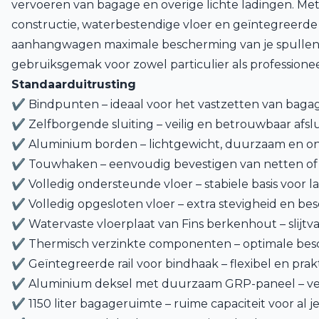
vervoeren van bagage en overige lichte ladingen. Me
constructie, waterbestendige vloer en geïntegreerde
aanhangwagen maximale bescherming van je spullen
gebruiksgemak voor zowel particulier als professionee
Standaarduitrusting
✔ Bindpunten – ideaal voor het vastzetten van bagag
✔ Zelfborgende sluiting – veilig en betrouwbaar afsl
✔ Aluminium borden – lichtgewicht, duurzaam en on
✔ Touwhaken – eenvoudig bevestigen van netten o
✔ Volledig ondersteunde vloer – stabiele basis voor l
✔ Volledig opgesloten vloer – extra stevigheid en be
✔ Watervaste vloerplaat van Fins berkenhout – slijtv
✔ Thermisch verzinkte componenten – optimale bes
✔ Geïntegreerde rail voor bindhaak – flexibel en prak
✔ Aluminium deksel met duurzaam GRP-paneel – veil
✔ 1150 liter bagageruimte – ruime capaciteit voor al j