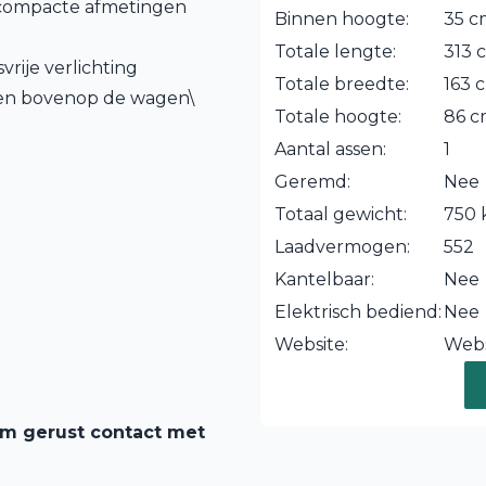
 compacte afmetingen
Binnen hoogte:
35 c
Totale lengte:
313 
rije verlichting
Totale breedte:
163 
den bovenop de wagen\
Totale hoogte:
86 
Aantal assen:
1
Geremd:
Nee
Totaal gewicht:
750 
Laadvermogen:
552
Kantelbaar:
Nee
Elektrisch bediend:
Nee
Website:
Webs
em gerust contact met