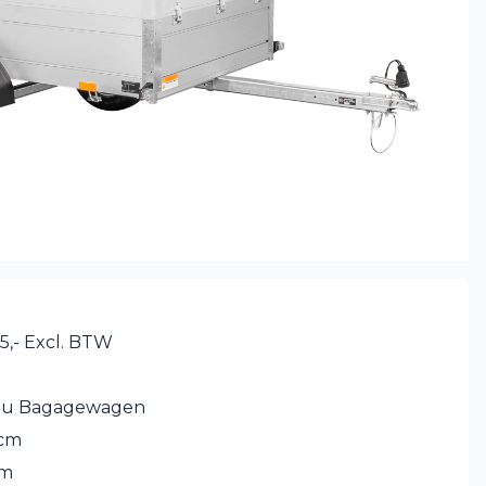
5,- Excl. BTW
lu Bagagewagen
 cm
cm