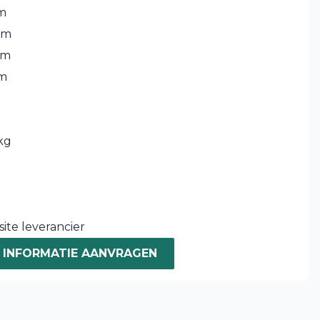
m
cm
cm
cm
kg
ite leverancier
INFORMATIE AANVRAGEN