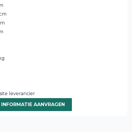
cm
 cm
cm
cm
kg
ite leverancier
INFORMATIE AANVRAGEN