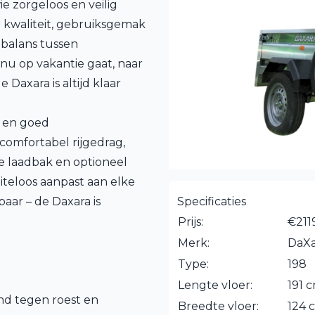
e zorgeloos en veilig
 kwaliteit, gebruiksgemak
balans tussen
 nu op vakantie gaat, naar
Daxara is altijd klaar
n en goed
comfortabel rijgedrag,
 laadbak en optioneel
teloos aanpast aan elke
aar – de Daxara is
Specificaties
Prijs:
€211
Merk:
DaXa
Type:
198
Lengte vloer:
191 
nd tegen roest en
Breedte vloer:
124 