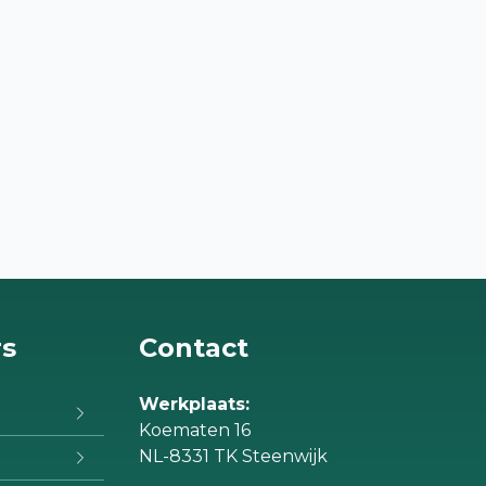
rs
Contact
Werkplaats:
Koematen 16
NL-8331 TK Steenwijk