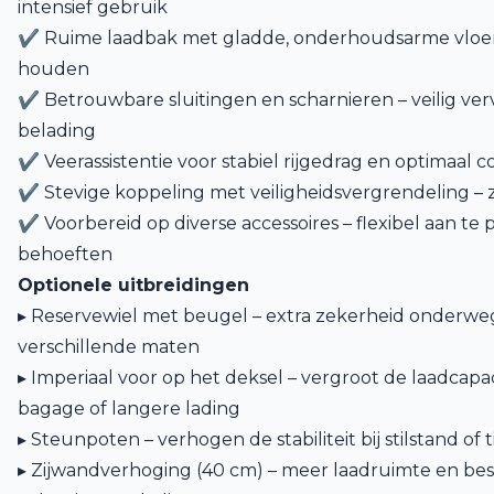
intensief gebruik
✔ Ruime laadbak met gladde, onderhoudsarme vloer
houden
✔ Betrouwbare sluitingen en scharnieren – veilig ver
belading
✔ Veerassistentie voor stabiel rijgedrag en optimaal 
✔ Stevige koppeling met veiligheidsvergrendeling –
✔ Voorbereid op diverse accessoires – flexibel aan te
behoeften
Optionele uitbreidingen
▸ Reservewiel met beugel – extra zekerheid onderweg,
verschillende maten
▸ Imperiaal voor op het deksel – vergroot de laadcapaci
bagage of langere lading
▸ Steunpoten – verhogen de stabiliteit bij stilstand of 
▸ Zijwandverhoging (40 cm) – meer laadruimte en be