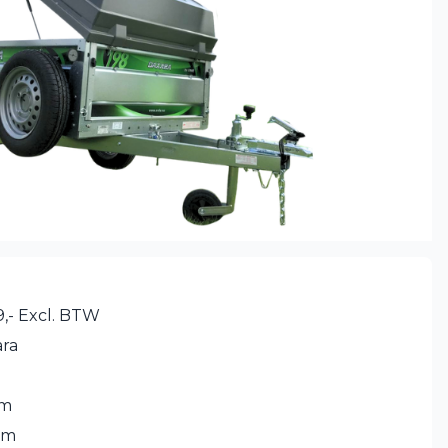
9,- Excl. BTW
ra
cm
cm