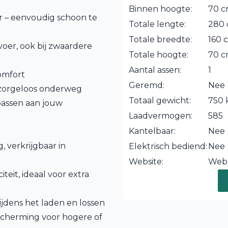
Binnen hoogte:
70 
 – eenvoudig schoon te
Totale lengte:
280
Totale breedte:
160 
voer, ook bij zwaardere
Totale hoogte:
70 
Aantal assen:
1
comfort
Geremd:
Nee
 zorgeloos onderweg
Totaal gewicht:
750 
 passen aan jouw
Laadvermogen:
585
Kantelbaar:
Nee
 verkrijgbaar in
Elektrisch bediend:
Nee
Website:
Webs
teit, ideaal voor extra
tijdens het laden en lossen
scherming voor hogere of