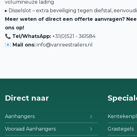
volumineuze lading
▸ Disselslot – extra beveiliging tegen diefstal, eenvo
Meer weten of direct een offerte aanvragen? Ne
ons op!
📞
Tel/WhatsApp:
+31(0)521 - 361584
📧 Mail ons:
info@vanreestrailers.nl
Direct naar
Special
Aanhangers
Kentekenpl
Vooraad Aanhangers
Grastegels