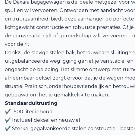
De Daxara bagagewagen is de ideale metgezel voor wi
spullen wil vervoeren. Ontworpen met aandacht voor
en duurzaamheid, biedt deze aanhanger de perfecte 
lichtgewicht constructie en robuuste prestaties. Of je
de bouwmarkt rijdt of gereedschap wilt vervoeren – de 
voor de rit.
Dankzij de stevige stalen bak, betrouwbare sluitinge
uitgebalanceerde wegligging geniet je van stabiel en 
ongeacht de belading. Het slimme ontwerp met ruime
afneembaar deksel zorgt ervoor dat je de wagen moei
situatie. Praktisch, onderhoudsvriendelijk en betrouwb
gebouwd om het je gemakkelijk te maken.
Standaarduitrusting
✔ 1500 liter inhoud
✔ Inclusief deksel en neuswiel
✔ Sterke, gegalvaniseerde stalen constructie – besta