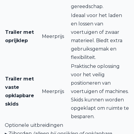
gereedschap.
Ideaal voor het laden
en lossen van
Trailer met
voertuigen of zwaar
Meerprijs
oprijklep
materieel. Biedt extra
gebruiksgemak en
flexibiliteit.
Praktische oplossing
voor het veilig
Trailer met
positioneren van
vaste
Meerprijs
voertuigen of machines.
opklapbare
Skids kunnen worden
skids
opgeklapt om ruimte te
besparen.
Optionele uitbreidingen
▸ Zijborden
(alleen bij oprijklep of opklapbare