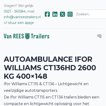
Vragen? Bel gelijk:
0521 - 361584
, mail:
info@vanreestrailers.nl
of
stuur een appje
AUTOAMBULANCE IFOR
WILLIAMS CT136HD 2600
KG 400×148
Ifor Williams CT115 & CT136 – Lichtgewicht en
veelzijdige autotransporters
De Ifor Williams CT115 en CT136 trailers bieden een
compacte en lichtgewicht oplossing voor het