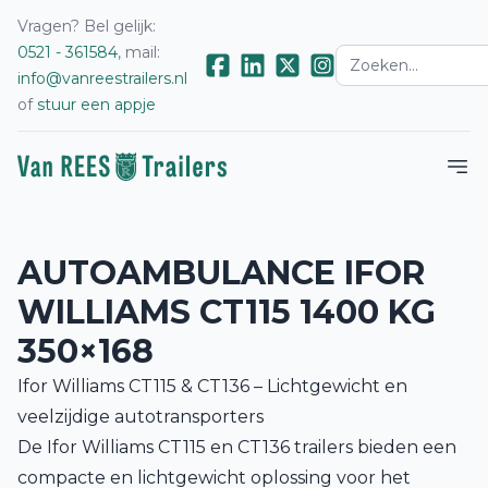
Vragen? Bel gelijk:
0521 - 361584
, mail:
info@vanreestrailers.nl
of
stuur een appje
AUTOAMBULANCE IFOR
WILLIAMS CT115 1400 KG
350×168
Ifor Williams CT115 & CT136 – Lichtgewicht en
veelzijdige autotransporters
De Ifor Williams CT115 en CT136 trailers bieden een
compacte en lichtgewicht oplossing voor het