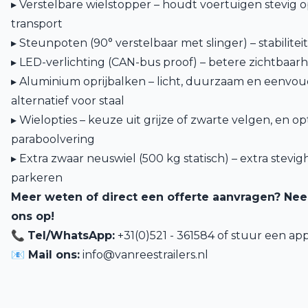
▸ Verstelbare wielstopper – houdt voertuigen stevig o
transport
▸ Steunpoten (90° verstelbaar met slinger) – stabiliteit
▸ LED-verlichting (CAN-bus proof) – betere zichtbaa
▸ Aluminium oprijbalken – licht, duurzaam en eenvo
alternatief voor staal
▸ Wielopties – keuze uit grijze of zwarte velgen, en op
paraboolvering
▸ Extra zwaar neuswiel (500 kg statisch) – extra stevig
parkeren
Meer weten of direct een offerte aanvragen? Ne
ons op!
📞
Tel/WhatsApp:
+31(0)521 - 361584 of
stuur een app
📧 Mail ons:
info@vanreestrailers.nl