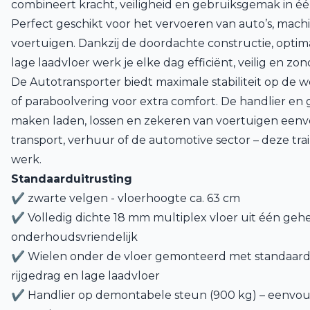
combineert kracht, veiligheid en gebruiksgemak in é
Perfect geschikt voor het vervoeren van auto’s, mach
voertuigen. Dankzij de doordachte constructie, opti
lage laadvloer werk je elke dag efficiënt, veilig en zo
De Autotransporter biedt maximale stabiliteit op de 
of paraboolvering voor extra comfort. De handlier e
maken laden, lossen en zekeren van voertuigen eenvo
transport, verhuur of de automotive sector – deze trail
werk.
Standaarduitrusting
✔ zwarte velgen - vloerhoogte ca. 63 cm
✔
Volledig dichte 18 mm multiplex vloer uit één geheel
onderhoudsvriendelijk
✔ Wielen onder de vloer gemonteerd met standaard 0
rijgedrag en lage laadvloer
✔ Handlier op demontabele steun (900 kg) – eenvoud