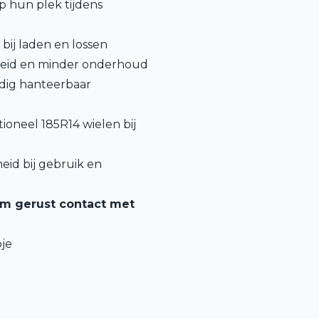
p hun plek tijdens
 bij laden en lossen
rheid en minder onderhoud
udig hanteerbaar
tioneel 185R14 wielen bij
heid bij gebruik en
em gerust contact met
je