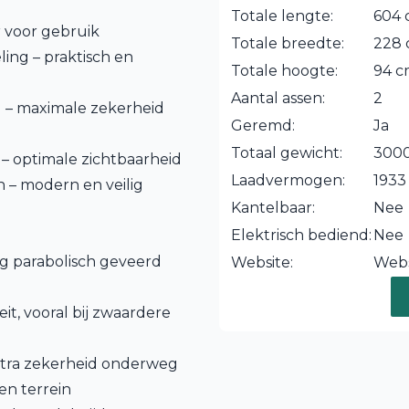
Totale lengte:
604
r voor gebruik
Totale breedte:
228
ling – praktisch en
Totale hoogte:
94 
Aantal assen:
2
 – maximale zekerheid
Geremd:
Ja
Totaal gewicht:
3000
– optimale zichtbaarheid
Laadvermogen:
1933
n – modern en veilig
Kantelbaar:
Nee
Elektrisch bediend:
Nee
kg parabolisch geveerd
Website:
Webs
eit, vooral bij zwaardere
extra zekerheid onderweg
en terrein