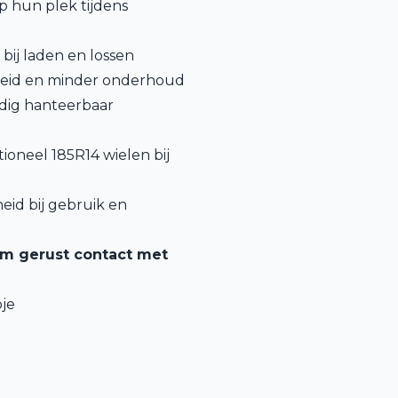
p hun plek tijdens
 bij laden en lossen
rheid en minder onderhoud
udig hanteerbaar
tioneel 185R14 wielen bij
heid bij gebruik en
em gerust contact met
je