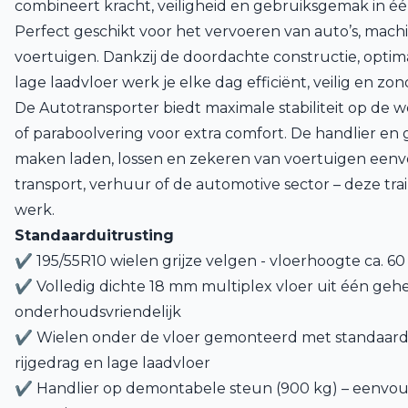
combineert kracht, veiligheid en gebruiksgemak in é
Perfect geschikt voor het vervoeren van auto’s, mach
voertuigen. Dankzij de doordachte constructie, opti
lage laadvloer werk je elke dag efficiënt, veilig en zo
De Autotransporter biedt maximale stabiliteit op de 
of paraboolvering voor extra comfort. De handlier e
maken laden, lossen en zekeren van voertuigen eenvo
transport, verhuur of de automotive sector – deze trail
werk.
Standaarduitrusting
✔ 195/55R10 wielen grijze velgen - vloerhoogte ca. 6
✔
Volledig dichte 18 mm multiplex vloer uit één geheel
onderhoudsvriendelijk
✔ Wielen onder de vloer gemonteerd met standaard 0
rijgedrag en lage laadvloer
✔ Handlier op demontabele steun (900 kg) – eenvoud