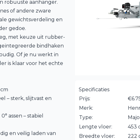
én robuuste aanhanger.
ines of andere zware
male gewichtsverdeling en
nder gedoe.
weg, met keuze uit rubber-
n geïntegreerde bindhaken
udig. Of je nu werkt in
er is klaar voor het echte
0 cm
Specificaties
 – sterk, slijtvast en
Prijs:
€6.7
Merk:
Hen
° assen – stabiel
Type:
Majo
Lengte vloer:
453 
ig en veilig laden van
Breedte vloer:
222