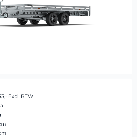
53,- Excl. BTW
ra
r
cm
 cm