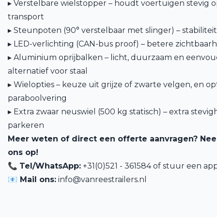
▸ Verstelbare wielstopper – houdt voertuigen stevig o
transport
▸ Steunpoten (90° verstelbaar met slinger) – stabiliteit
▸ LED-verlichting (CAN-bus proof) – betere zichtbaa
▸ Aluminium oprijbalken – licht, duurzaam en eenvo
alternatief voor staal
▸ Wielopties – keuze uit grijze of zwarte velgen, en op
paraboolvering
▸ Extra zwaar neuswiel (500 kg statisch) – extra stevig
parkeren
Meer weten of direct een offerte aanvragen? Ne
ons op!
📞
Tel/WhatsApp:
+31(0)521 - 361584 of
stuur een app
📧 Mail ons:
info@vanreestrailers.nl