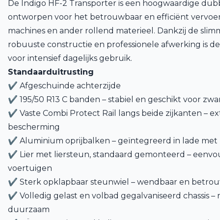
De Indigo HF-2 Transporter is een hoogwaardige dubb
ontworpen voor het betrouwbaar en efficiënt vervoe
machines en ander rollend materieel. Dankzij de slim
robuuste constructie en professionele afwerking is dez
voor intensief dagelijks gebruik.
Standaarduitrusting
✔ Afgeschuinde achterzijde
✔ 195/50 R13 C banden – stabiel en geschikt voor zwa
✔ Vaste Combi Protect Rail langs beide zijkanten – ext
bescherming
✔ Aluminium oprijbalken – geïntegreerd in lade met
✔ Lier met liersteun, standaard gemonteerd – eenvo
voertuigen
✔ Sterk opklapbaar steunwiel – wendbaar en betro
✔ Volledig gelast en volbad gegalvaniseerd chassis – ro
duurzaam