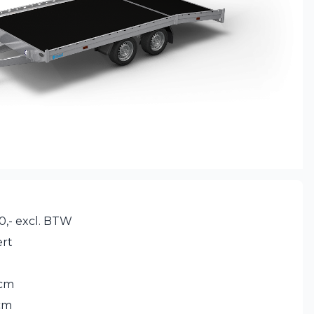
0,- excl. BTW
rt
 cm
cm