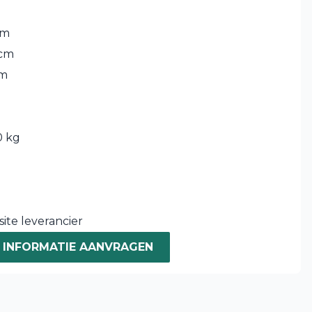
m
cm
 cm
cm
 kg
ite leverancier
INFORMATIE AANVRAGEN