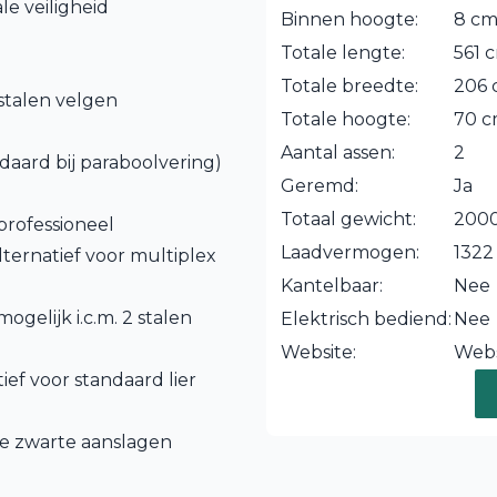
e veiligheid
Binnen hoogte:
8 c
Totale lengte:
561 
Totale breedte:
206
 stalen velgen
Totale hoogte:
70 
Aantal assen:
2
ndaard bij paraboolvering)
Geremd:
Ja
Totaal gewicht:
2000
professioneel
Laadvermogen:
1322
lternatief voor multiplex
Kantelbaar:
Nee
gelijk i.c.m. 2 stalen
Elektrisch bediend:
Nee
Website:
Webs
ief voor standaard lier
re zwarte aanslagen