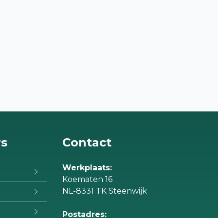
rs
Contact
Werkplaats:
Koematen 16
NL-8331 TK Steenwijk
Postadres: