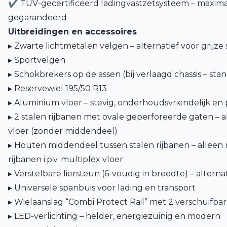
✔ TÜV-gecertificeerd ladingvastzetsysteem – maximal
gegarandeerd
Uitbreidingen en accessoires
▸ Zwarte lichtmetalen velgen – alternatief voor grijze
▸ Sportvelgen
▸ Schokbrekers op de assen (bij verlaagd chassis – sta
▸ Reservewiel 195/50 R13
▸ Aluminium vloer – stevig, onderhoudsvriendelijk en 
▸ 2 stalen rijbanen met ovale geperforeerde gaten – a
vloer (zonder middendeel)
▸ Houten middendeel tussen stalen rijbanen – alleen mo
rijbanen i.p.v. multiplex vloer
▸ Verstelbare liersteun (6-voudig in breedte) – alternat
▸ Universele spanbuis voor lading en transport
▸ Wielaanslag “Combi Protect Rail” met 2 verschuifba
▸ LED-verlichting – helder, energiezuinig en modern