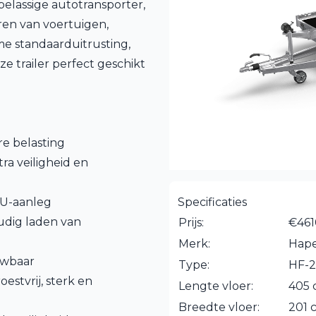
elassige autotransporter,
ren van voertuigen,
me standaarduitrusting,
e trailer perfect geschikt
re belasting
ra veiligheid en
 U-aanleg
Specificaties
udig laden van
Prijs:
€461
Merk:
Hape
uwbaar
Type:
HF-2
estvrij, sterk en
Lengte vloer:
405
Breedte vloer:
201 